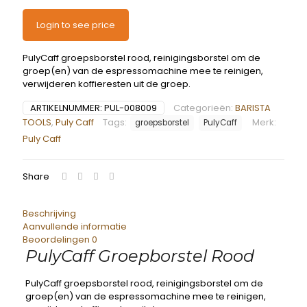
Login to see price
PulyCaff groepsborstel rood, reinigingsborstel om de
groep(en) van de espressomachine mee te reinigen,
verwijderen koffieresten uit de groep.
ARTIKELNUMMER:
PUL-008009
Categorieën:
BARISTA
TOOLS
,
Puly Caff
Tags:
Merk:
groepsborstel
PulyCaff
Puly Caff
Share
Beschrijving
Aanvullende informatie
Beoordelingen
0
PulyCaff Groepborstel Rood
PulyCaff groepsborstel rood, reinigingsborstel om de
groep(en) van de espressomachine mee te reinigen,