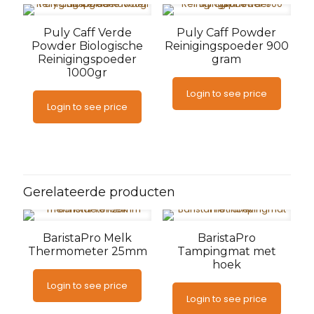
Puly Caff Verde
Puly Caff Powder
Powder Biologische
Reinigingspoeder 900
Reinigingspoeder
gram
1000gr
Login to see price
Login to see price
Gerelateerde producten
BaristaPro Melk
BaristaPro
Thermometer 25mm
Tampingmat met
hoek
Login to see price
Login to see price