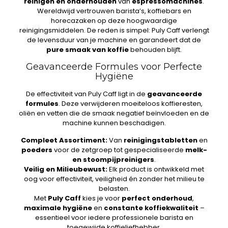
reinigen en onderhouden
van
espressomachines
.
Wereldwijd vertrouwen barista’s, koffiebars en
horecazaken op deze hoogwaardige
reinigingsmiddelen. De reden is simpel: Puly Caff verlengt
de levensduur van je machine en garandeert dat de
pure smaak van koffie
behouden blijft.
Geavanceerde Formules voor Perfecte
Hygiëne
De effectiviteit van Puly Caff ligt in de
geavanceerde
formules
. Deze verwijderen moeiteloos koffieresten,
oliën en vetten die de smaak negatief beïnvloeden en de
machine kunnen beschadigen.
Compleet Assortiment:
Van
reinigingstabletten
en
poeders
voor de zetgroep tot gespecialiseerde
melk-
en stoompijpreinigers
.
Veilig en Milieubewust:
Elk product is ontwikkeld met
oog voor effectiviteit, veiligheid én zonder het milieu te
belasten.
Met
Puly Caff
kies je voor
perfect onderhoud
,
maximale hygiëne
en
constante koffiekwaliteit
–
essentieel voor iedere professionele barista en
toegewijde koffieliefhebber.