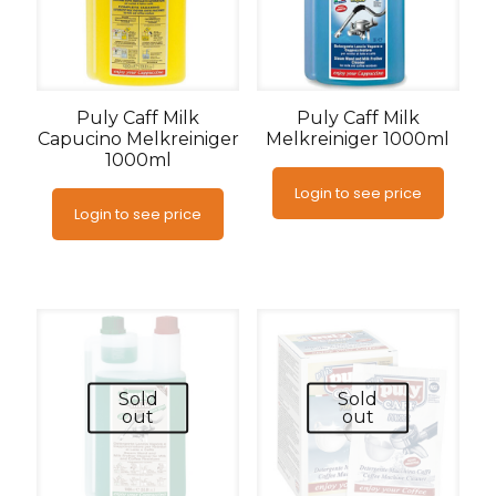
Puly Caff Milk
Puly Caff Milk
Capucino Melkreiniger
Melkreiniger 1000ml
1000ml
Login to see price
Login to see price
Sold
Sold
out
out