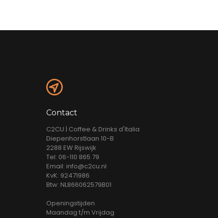
Contact
C2CU | Coffee & Drinks d'Italia
Diepenhorstlaan 10-B
2288 EW Rijswijk
Tel: 06-110 865 79
Email: info@c2cu.nl
KvK: 92471986
Btw: NL866062579B01
Openingstijden
Maandag t/m Vrijdag