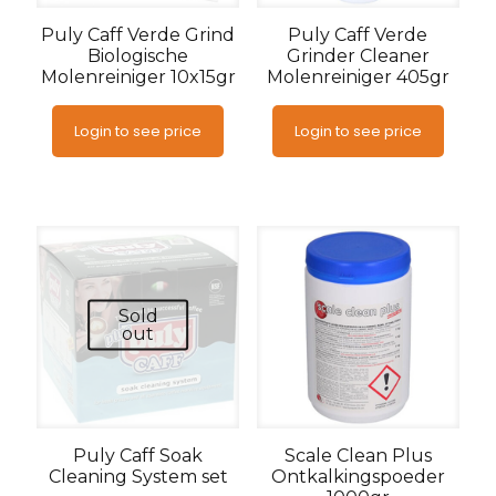
Puly Caff Verde Grind
Puly Caff Verde
Biologische
Grinder Cleaner
Molenreiniger 10x15gr
Molenreiniger 405gr
Login to see price
Login to see price
Sold
out
Puly Caff Soak
Scale Clean Plus
Cleaning System set
Ontkalkingspoeder