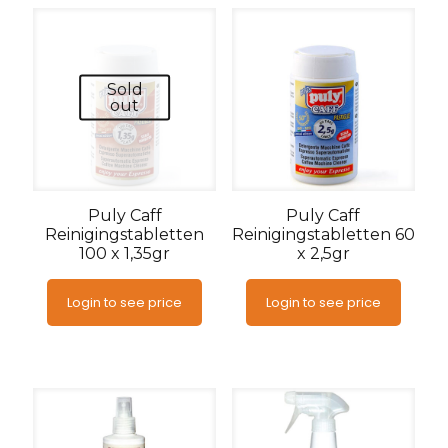
Sold
out
Puly Caff
Puly Caff
Reinigingstabletten
Reinigingstabletten 60
100 x 1,35gr
x 2,5gr
Login to see price
Login to see price