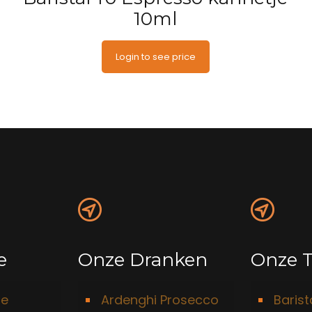
10ml
Login to see price
e
Onze Dranken
Onze T
ie
Ardenghi Prosecco
Baris