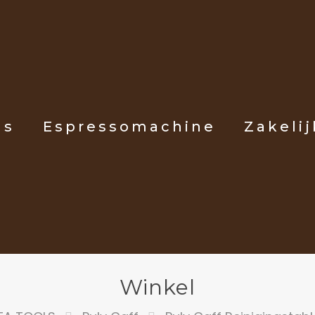
ls
Espressomachine
Zakelij
Winkel