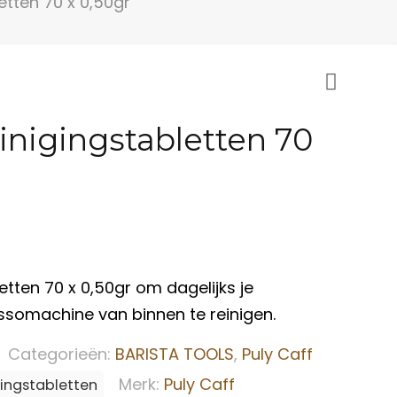
etten 70 x 0,50gr
inigingstabletten 70
etten 70 x 0,50gr om dagelijks je
somachine van binnen te reinigen.
Categorieën:
BARISTA TOOLS
,
Puly Caff
Merk:
Puly Caff
gingstabletten