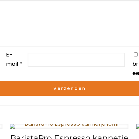
E-
mail
*
br
ee
BaristaPro Espresso kannetje