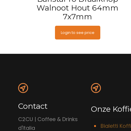
Walnoot Hout 64mm
7x7mm
Login to see price
Contact
Onze Koffi
C2CU | Coffee & Drinks
Bialetti Koff
d'Italia