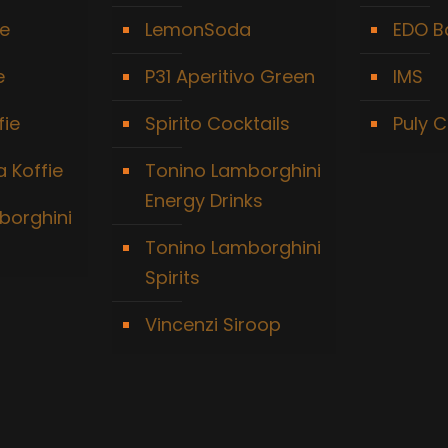
ie
LemonSoda
EDO B
e
P31 Aperitivo Green
IMS
fie
Spirito Cocktails
Puly C
 Koffie
Tonino Lamborghini
Energy Drinks
borghini
Tonino Lamborghini
Spirits
Vincenzi Siroop