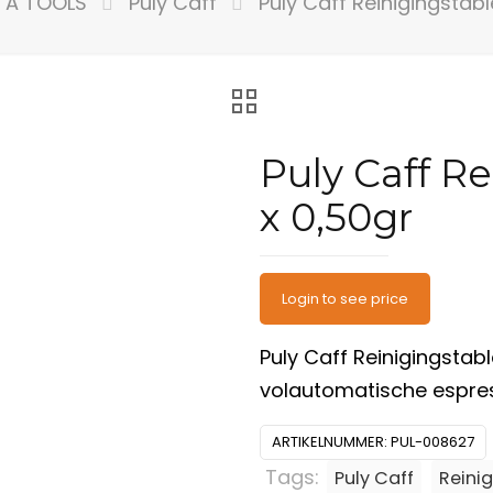
TA TOOLS
Puly Caff
Puly Caff Reinigingstabl
Puly Caff Re
x 0,50gr
Login to see price
Puly Caff Reinigingstabl
volautomatische espres
ARTIKELNUMMER:
PUL-008627
Tags:
Puly Caff
Reini