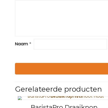
Naam
*
Gerelateerde producten
BaristaPro Draaiknop