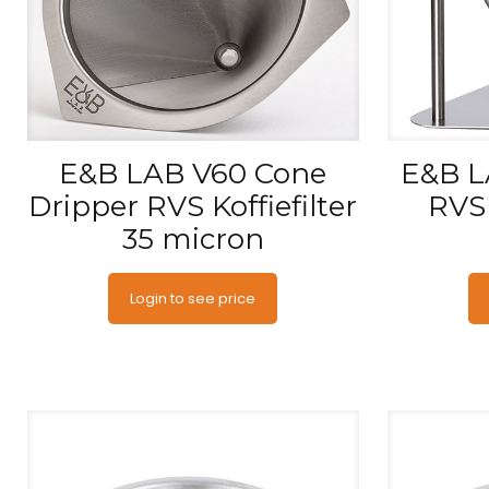
E&B LAB V60 Cone
E&B L
Dripper RVS Koffiefilter
RVS 
35 micron
Login to see price