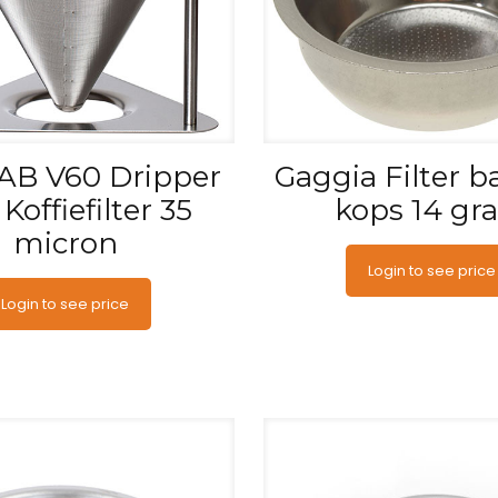
AB V60 Dripper
Gaggia Filter b
Koffiefilter 35
kops 14 gr
micron
Login to see price
Login to see price