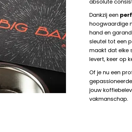
absolute consist
Dankzij een
per
hoogwaardige ma
hand en garandee
sleutel tot een 
maakt dat elke 
levert, keer op k
Of je nu een pro
gepassioneerde t
jouw koffiebele
vakmanschap.