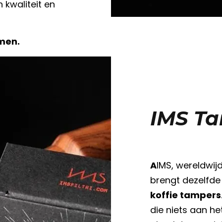
 kwaliteit en
men.
IMS T
A
IMS, wereldwij
brengt dezelfde
koffie tampers
die niets aan he