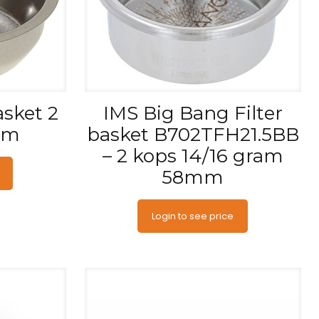
asket 2
IMS Big Bang Filter
am
basket B702TFH21.5BB
– 2 kops 14/16 gram
58mm
Login to see price