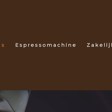
ls
Espressomachine
Zakelij