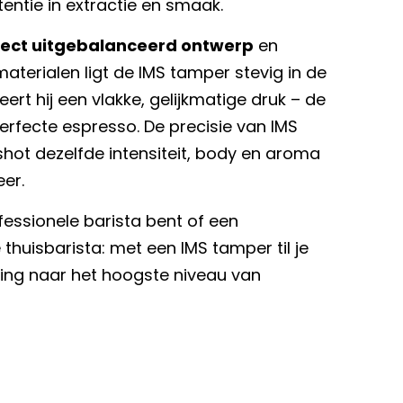
entie in extractie en smaak.
fect uitgebalanceerd ontwerp
en
terialen ligt de IMS tamper stevig in de
rt hij een vlakke, gelijkmatige druk – de
perfecte espresso. De precisie van IMS
shot dezelfde intensiteit, body en aroma
eer.
fessionele barista bent of een
huisbarista: met een IMS tamper til je
ving naar het hoogste niveau van