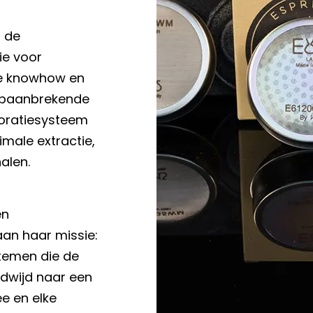
S de
ie voor
he knowhow en
t baanbrekende
foratiesysteem
male extractie,
halen.
en
aan haar missie:
stemen die de
ldwijd naar een
ee en elke