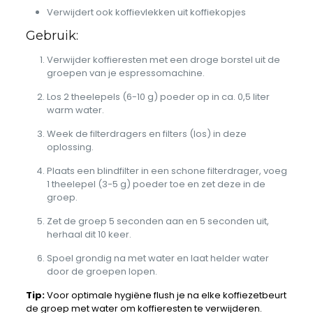
Verwijdert ook koffievlekken uit koffiekopjes
Gebruik:
Verwijder koffieresten met een droge borstel uit de
groepen van je espressomachine.
Los 2 theelepels (6-10 g) poeder op in ca. 0,5 liter
warm water.
Week de filterdragers en filters (los) in deze
oplossing.
Plaats een blindfilter in een schone filterdrager, voeg
1 theelepel (3-5 g) poeder toe en zet deze in de
groep.
Zet de groep 5 seconden aan en 5 seconden uit,
herhaal dit 10 keer.
Spoel grondig na met water en laat helder water
door de groepen lopen.
Tip:
Voor optimale hygiëne flush je na elke koffiezetbeurt
de groep met water om koffieresten te verwijderen.