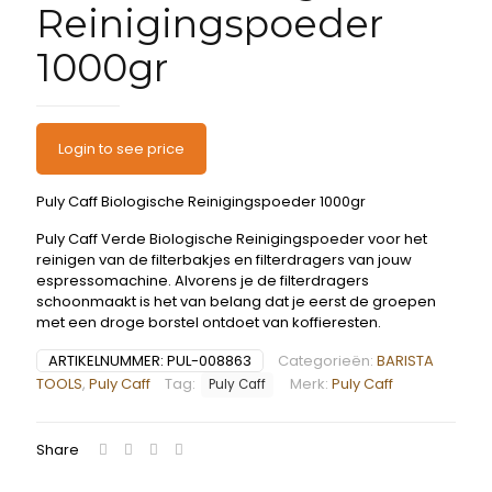
Reinigingspoeder
1000gr
Login to see price
Puly Caff Biologische Reinigingspoeder 1000gr
Puly Caff Verde Biologische Reinigingspoeder voor het
reinigen van de filterbakjes en filterdragers van jouw
espressomachine. Alvorens je de filterdragers
schoonmaakt is het van belang dat je eerst de groepen
met een droge borstel ontdoet van koffieresten.
ARTIKELNUMMER:
PUL-008863
Categorieën:
BARISTA
TOOLS
,
Puly Caff
Tag:
Merk:
Puly Caff
Puly Caff
Share