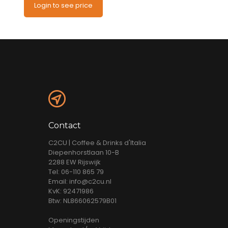
Login to see price
Contact
C2CU | Coffee & Drinks d'Italia
Diepenhorstlaan 10-B
2288 EW Rijswijk
Tel: 06-110 865 79
Email: info@c2cu.nl
KvK: 92471986
Btw: NL866062579B01
Openingstijden