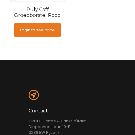
Puly Caff
Groepborstel Rood
Login to see price
Contact
C2CU | Coffee & Drinks d'Italia
Diepenhorstlaan 10-B
2288 EW Rijswijk