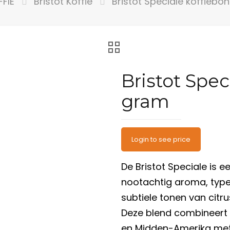
FFIE
Bristot Koffie
Bristot Speciale koffiebo
Bristot Spe
gram
Login to see price
De Bristot Speciale is
nootachtig aroma, type
subtiele tonen van cit
Deze blend combineert
en Midden-Amerika met