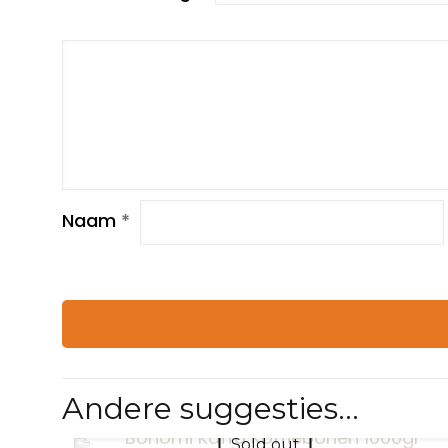
Naam
*
Andere suggesties…
Sold out