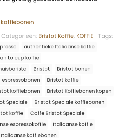
ot koffiebonen
Categorieën:
Bristot Koffie
,
KOFFIE
Tags:
spresso
authentieke Italiaanse koffie
an to cup koffie
huisbarista
Bristot
Bristot bonen
ot espressobonen
Bristot koffie
istot koffiebonen
Bristot Koffiebonen kopen
tot Speciale
Bristot Speciale koffiebonen
tot koffie
Caffe Bristot Speciale
anse espressokoffie
Italiaanse koffie
Italiaanse koffiebonen