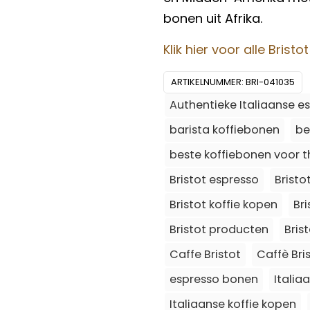
bonen uit Afrika.
Klik hier voor alle Brist
ARTIKELNUMMER:
BRI-041035
Authentieke Italiaanse e
barista koffiebonen
be
beste koffiebonen voor t
Bristot espresso
Brist
Bristot koffie kopen
Br
Bristot producten
Bris
Caffe Bristot
Caffè Bris
espresso bonen
Italia
Italiaanse koffie kopen