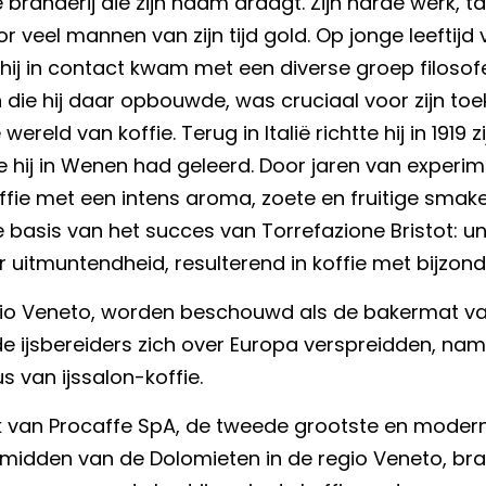
randerij die zijn naam draagt. Zijn harde werk, tal
r veel mannen van zijn tijd gold. Op jonge leeftijd
hij in contact kwam met een diverse groep filosof
ie hij daar opbouwde, was cruciaal voor zijn toe
eld van koffie. Terug in Italië richtte hij in 1919 z
hij in Wenen had geleerd. Door jaren van experime
offie met een intens aroma, zoete en fruitige smak
e basis van het succes van Torrefazione Bristot: u
itmuntendheid, resulterend in koffie met bijzonder
gio Veneto, worden beschouwd als de bakermat van 
 de ijsbereiders zich over Europa verspreidden, nam
s van ijssalon-koffie.
 van Procaffe SpA, de tweede grootste en modernste
 midden van de Dolomieten in de regio Veneto, brand