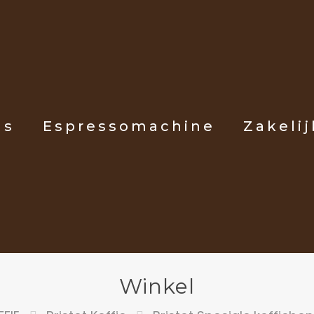
ls
Espressomachine
Zakelij
Winkel