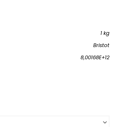
1 kg
Bristot
8,00168E+12