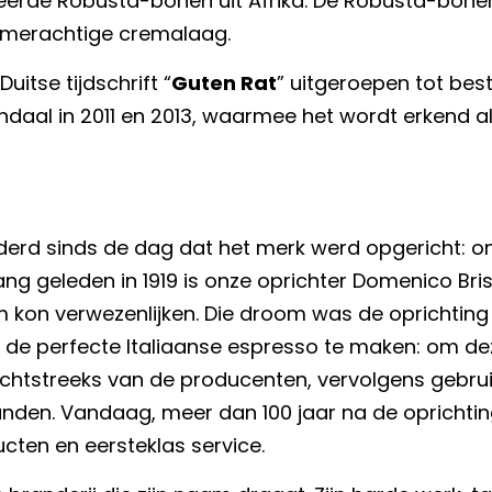
erde Robusta-bonen uit Afrika. De Robusta-bonen 
rmerachtige cremalaag.
uitse tijdschrift “
Guten Rat
” uitgeroepen tot bes
daal in 2011 en 2013, waarmee het wordt erkend a
randerd sinds de dag dat het merk werd opgericht: o
Lang geleden in 1919 is onze oprichter Domenico Br
 kon verwezenlijken. Die droom was de oprichting
 de perfecte Italiaanse espresso te maken: om dez
chtstreeks van de producenten, vervolgens gebrui
en. Vandaag, meer dan 100 jaar na de oprichting v
ucten en eersteklas service.