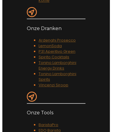
Koffie
Onze Dranken
Ardenghi Prosecco
LemonSoda
P31 Aperitivo Green
Spirito Cocktails
Tonino Lamborghini
Energy Drinks
Tonino Lamborghini
Spirits
Vincenzi Siroop
Onze Tools
BaristaPro
EDO Barista