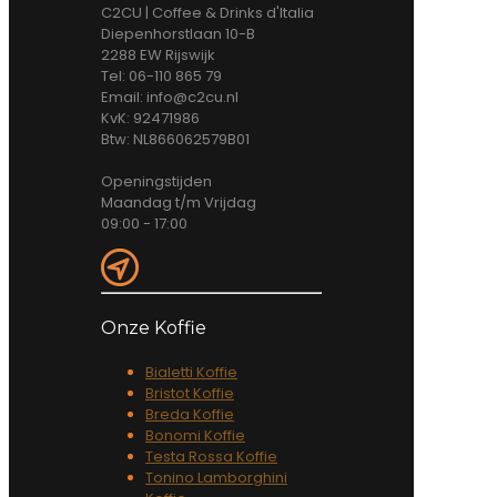
C2CU | Coffee & Drinks d'Italia
Diepenhorstlaan 10-B
2288 EW Rijswijk
Tel: 06-110 865 79
Email: info@c2cu.nl
KvK: 92471986
Btw: NL866062579B01
Openingstijden
Maandag t/m Vrijdag
09:00 - 17:00
Onze Koffie
Bialetti Koffie
Bristot Koffie
Breda Koffie
Bonomi Koffie
Testa Rossa Koffie
Tonino Lamborghini