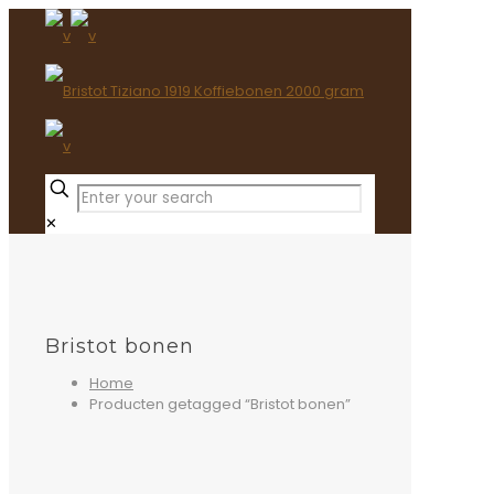
✕
Bristot bonen
Home
Producten getagged “Bristot bonen”