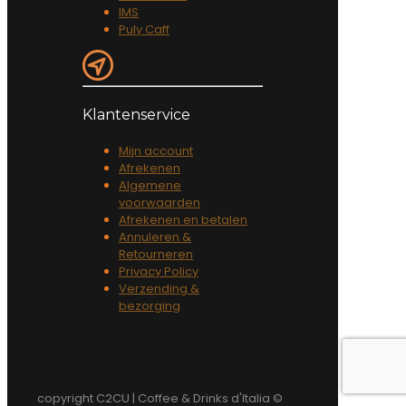
IMS
Puly Caff
Klantenservice
Mijn account
Afrekenen
Algemene
voorwaarden
Afrekenen en betalen
Annuleren &
Retourneren
Privacy Policy
Verzending &
bezorging
copyright C2CU | Coffee & Drinks d'Italia ©