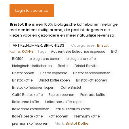
Login to see price
Bristot Bio
is een 100% biologische koffiebonen melange,
met een intens fruitig aroma, die past bij degenen die
kiezen voor en gezondere en meer natuurlijke levensstijl.
ARTIKELNUMMER:
BRI-041233
Categorieën:
Bristot
Koffie
,
KOFFIE
Tags:
Authentieke Italiaanse espresso
BIO
BIO100
biologische bonen
biologische koffie
biologische koffiebonen
Bristot
Bristot Biovita
Bristot bonen
Bristot espresso
Bristot espressobonen
Bristot koffie
Bristot koffie kopen
Bristot koffiebonen
Bristot Koffiebonen kopen
Caffe Bristot
Caffè Bristot koffie
Espressobonen
Fairtrade koffie
Italiaanse koffie
Italiaanse koffie kopen
Italiaanse koffiebonen
Italië Premium koffie
Italië's beste koffie
koffiebonen
Premium koffie
Merk:
Bristot Koffie
premium koffiebonen