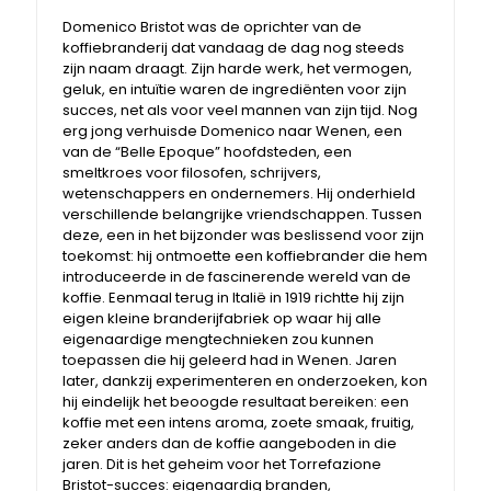
Domenico Bristot was de oprichter van de
koffiebranderij dat vandaag de dag nog steeds
zijn naam draagt. Zijn harde werk, het vermogen,
geluk, en intuïtie waren de ingrediënten voor zijn
succes, net als voor veel mannen van zijn tijd. Nog
erg jong verhuisde Domenico naar Wenen, een
van de “Belle Epoque” hoofdsteden, een
smeltkroes voor filosofen, schrijvers,
wetenschappers en ondernemers. Hij onderhield
verschillende belangrijke vriendschappen. Tussen
deze, een in het bijzonder was beslissend voor zijn
toekomst: hij ontmoette een koffiebrander die hem
introduceerde in de fascinerende wereld van de
koffie. Eenmaal terug in Italië in 1919 richtte hij zijn
eigen kleine branderijfabriek op waar hij alle
eigenaardige mengtechnieken zou kunnen
toepassen die hij geleerd had in Wenen. Jaren
later, dankzij experimenteren en onderzoeken, kon
hij eindelijk het beoogde resultaat bereiken: een
koffie met een intens aroma, zoete smaak, fruitig,
zeker anders dan de koffie aangeboden in die
jaren. Dit is het geheim voor het Torrefazione
Bristot-succes: eigenaardig branden,