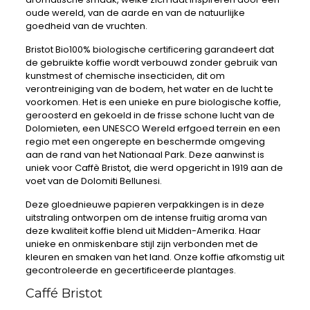
oude wereld, van de aarde en van de natuurlijke
goedheid van de vruchten.
Bristot Bio100% biologische certificering garandeert dat
de gebruikte koffie wordt verbouwd zonder gebruik van
kunstmest of chemische insecticiden, dit om
verontreiniging van de bodem, het water en de lucht te
voorkomen. Het is een unieke en pure biologische koffie,
geroosterd en gekoeld in de frisse schone lucht van de
Dolomieten, een UNESCO Wereld erfgoed terrein en een
regio met een ongerepte en beschermde omgeving
aan de rand van het Nationaal Park. Deze aanwinst is
uniek voor Caffè Bristot, die werd opgericht in 1919 aan de
voet van de Dolomiti Bellunesi.
Deze gloednieuwe papieren verpakkingen is in deze
uitstraling ontworpen om de intense fruitig aroma van
deze kwaliteit koffie blend uit Midden-Amerika. Haar
unieke en onmiskenbare stijl zijn verbonden met de
kleuren en smaken van het land. Onze koffie afkomstig uit
gecontroleerde en gecertificeerde plantages.
Caffé Bristot