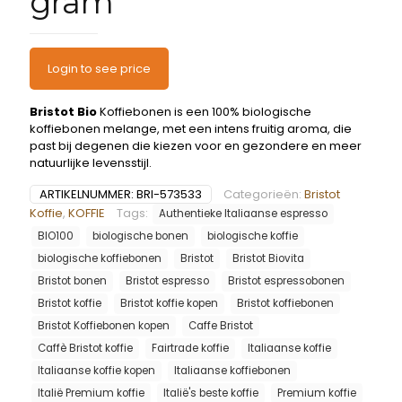
gram
Login to see price
Bristot Bio
Koffiebonen is een 100% biologische
koffiebonen melange, met een intens fruitig aroma, die
past bij degenen die kiezen voor en gezondere en meer
natuurlijke levensstijl.
ARTIKELNUMMER:
BRI-573533
Categorieën:
Bristot
Koffie
,
KOFFIE
Tags:
Authentieke Italiaanse espresso
BIO100
biologische bonen
biologische koffie
biologische koffiebonen
Bristot
Bristot Biovita
Bristot bonen
Bristot espresso
Bristot espressobonen
Bristot koffie
Bristot koffie kopen
Bristot koffiebonen
Bristot Koffiebonen kopen
Caffe Bristot
Caffè Bristot koffie
Fairtrade koffie
Italiaanse koffie
Italiaanse koffie kopen
Italiaanse koffiebonen
Italië Premium koffie
Italië's beste koffie
Premium koffie