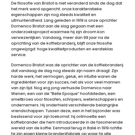
De filosofie van Bristot is niet veranderd sinds de dag dat
het merk werd opgericht: onze karakteristieke
eigenschappen zijn nog steeds kwaliteit en
uitmuntendheid. Lang geleden in 1919 is onze oprichter
Domenico Bristot aan de slag gegaan met een
onderzoeksproject waarmee hij zijn droom kon
verwezenlijken. Vandaag, meer dan 99 jaar na de
oprichting van de koffiebranderij, blijft onze filosofie
ongewijzigd: hoge kwaliteitproducten en eersteklas
service.
Domenico Bristot was de oprichter van de koffiebranderij
dat vandaag de dag nog steeds zijn naam draagt. Zijn
harde werk, het vermogen, geluk, en intuïtie waren de
ingrediënten voor zijn succes, net als voor veel mannen
van zijn tijd. Nog erg jong verhuisde Domenico naar
Wenen, een van de “Belle Epoque” hoofdsteden, een
smeltkroes voor filosofen, schrijvers, wetenschappers en
ondernemers. Hij onderhield verschillende belangrijke
vriendschappen. Tussen deze, een in het bijzonder was
beslissend voor zijn toekomst: hij ontmoette een
koffiebrander die hem introduceerde in de fascinerende
wereld van de koffie. Eenmaal terug in Italië in 1919 richtte
hij zijn eigen kleine branderijfabriek op waar hij alle