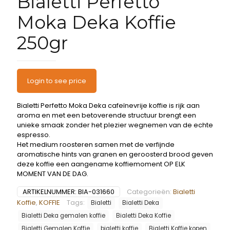
Bialetti Perfetto
Moka Deka Koffie
250gr
Login to see price
Bialetti Perfetto Moka Deka cafeïnevrije koffie is rijk aan
aroma en met een betoverende structuur brengt een
unieke smaak zonder het plezier wegnemen van de echte
espresso.
Het medium roosteren samen met de verfijnde
aromatische hints van granen en geroosterd brood geven
deze koffie een aangename koffiemoment OP ELK
MOMENT VAN DE DAG.
ARTIKELNUMMER:
BIA-031660
Categorieën:
Bialetti
Koffie
,
KOFFIE
Tags:
Bialetti
Bialetti Deka
Bialetti Deka gemalen koffie
Bialetti Deka Koffie
Bialetti Gemalen Koffie
bialetti koffie
Bialetti Koffie kopen