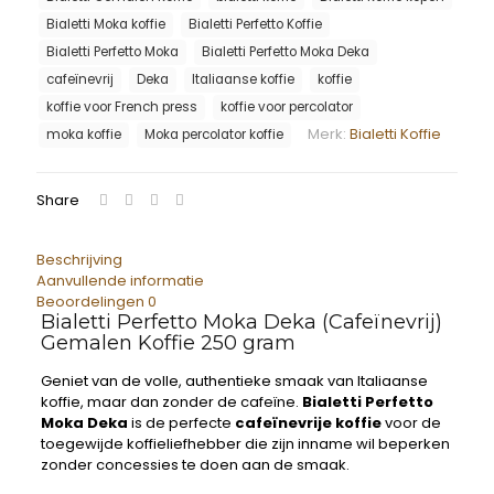
Bialetti Moka koffie
Bialetti Perfetto Koffie
Bialetti Perfetto Moka
Bialetti Perfetto Moka Deka
cafeïnevrij
Deka
Italiaanse koffie
koffie
koffie voor French press
koffie voor percolator
Merk:
Bialetti Koffie
moka koffie
Moka percolator koffie
Share
Beschrijving
Aanvullende informatie
Beoordelingen
0
Bialetti Perfetto Moka Deka (Cafeïnevrij)
Gemalen Koffie 250 gram
Geniet van de volle, authentieke smaak van Italiaanse
koffie, maar dan zonder de cafeïne.
Bialetti Perfetto
Moka Deka
is de perfecte
cafeïnevrije koffie
voor de
toegewijde koffieliefhebber die zijn inname wil beperken
zonder concessies te doen aan de smaak.