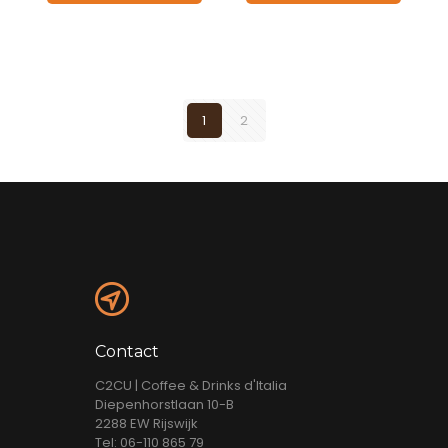
1
2
Contact
C2CU | Coffee & Drinks d'Italia
Diepenhorstlaan 10-B
2288 EW Rijswijk
Tel: 06-110 865 79