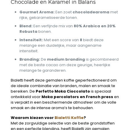
Chocolade en Karamel in Balans
Gourmet Aroma:
Een zoet
chocoladearoma
met
rijke, gekarameliseerde tonen.
Blend:
Een verfijnde mix van
80% Arabica en 20%
Robusta
bonen.
Intensiteit:
Met een score van
8
biedt deze
melange een duidelijke, maar aangename
intensiteit.
Branding:
De
medium branding
is gecombineerd
met de beste cacao om deze geurige, heerlijke
melange te garanderen.
Bialetti heeft deze gemalen koffie geperfectioneerd om
de ideale combinatie van branden, malen en smaak te
bereiken. De
Perfetto Moka Cioccolato
is speciaal
ontwikkeld voor
Moka percolators en French press
en
is verpakt in een beschermende atmosfeer om de volle
smaak en de intense aroma’s te behouden.
Waarom kiezen voor
Bialetti Koffie
?
Met de zorgvuldige selectie van de beste grondstoffen
en een perfecte blending, heeft Bialetti zijn gemalen