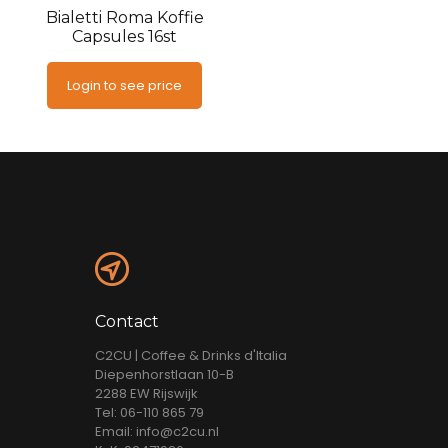
Bialetti Roma Koffie
Capsules 16st
Login to see price
Contact
C2CU | Coffee & Drinks d'Italia
Diepenhorstlaan 10-B
2288 EW Rijswijk
Tel: 06-110 865 79
Email: info@c2cu.nl