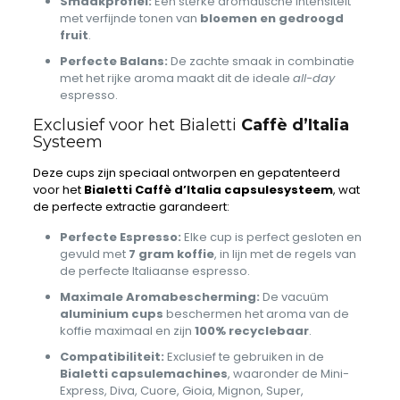
Smaakprofiel:
Een sterke aromatische intensiteit
met verfijnde tonen van
bloemen en gedroogd
fruit
.
Perfecte Balans:
De zachte smaak in combinatie
met het rijke aroma maakt dit de ideale
all-day
espresso.
Exclusief voor het Bialetti
Caffè d’Italia
Systeem
Deze cups zijn speciaal ontworpen en gepatenteerd
voor het
Bialetti
Caffè d’Italia
capsulesysteem
, wat
de perfecte extractie garandeert:
Perfecte Espresso:
Elke cup is perfect gesloten en
gevuld met
7 gram koffie
, in lijn met de regels van
de perfecte Italiaanse espresso.
Maximale Aromabescherming:
De vacuüm
aluminium cups
beschermen het aroma van de
koffie maximaal en zijn
100% recyclebaar
.
Compatibiliteit:
Exclusief te gebruiken in de
Bialetti capsulemachines
, waaronder de Mini-
Express, Diva, Cuore, Gioia, Mignon, Super,