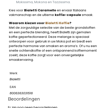
Mokissima, Mokona en Tazzissima.
Kies voor
Bialetti Caramello
en ervaar Italiaans
vakmanschap en de ultieme
koffie-capsule
smaak.
Waarom kiezen voor
Bialetti Koffie
?
Met de zorgvuldige selectie van de beste grondstoffen
en een perfecte blending, heeft Bialetti zijn gemalen
koffie geperfectioneerd. Deze melange is speciaal
ontworpen voor gebruik in uw Moka pot en biedt een
perfecte harmonie van smaken en aroma’s. Of u nu een
snelle ochtendkoffie of een ontspannend koffiemoment
zoekt, deze koffie zorgt voor een onvergetelijke
smaakervaring.
Merk
Bialetti
EAN
8006363031516
Beoordelingen
Er zijn nog geen beoordelingen.