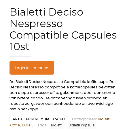
Bialetti Deciso
Nespresso
Compatible Capsules
10st
Login to see price
De Bialetti Deciso Nespresso Compatible koffie cups, De
Deciso Nespresso compatibele koffiecapsules bevatten
een diepe espressokoffie, gekenmerkt door een aroma
van bittere cacao. De ontmoeting tussen arabica en
robusta zorgt voor een aanhoudende en evenwichtige
mix in het kopje.
ARTIKELNUMMER:
BIA-074087
Categorieën:
Bialetti
Koffie
,
KOFFIE
Tags:
Bialetti
Bialetti capsule