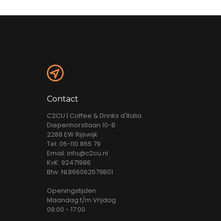
Contact
C2CU | Coffee & Drinks d'Italia
Diepenhorstlaan 10-B
2288 EW Rijswijk
Tel: 06-110 865 79
Email: info@c2cu.nl
KvK: 92471986
Btw: NL866062579B01
Openingstijden
Maandag t/m Vrijdag
09:00 - 17:00