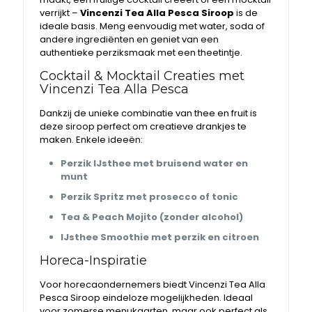
verrijkt –
Vincenzi Tea Alla Pesca Siroop
is de
ideale basis. Meng eenvoudig met water, soda of
andere ingrediënten en geniet van een
authentieke perziksmaak met een theetintje.
Cocktail & Mocktail Creaties met
Vincenzi Tea Alla Pesca
Dankzij de unieke combinatie van thee en fruit is
deze siroop perfect om creatieve drankjes te
maken. Enkele ideeën:
Perzik IJsthee met bruisend water en
munt
Perzik Spritz met prosecco of tonic
Tea & Peach Mojito (zonder alcohol)
IJsthee Smoothie met perzik en citroen
Horeca-Inspiratie
Voor horecaondernemers biedt Vincenzi Tea Alla
Pesca Siroop eindeloze mogelijkheden. Ideaal
voor zomerse menukaarten, maar ook perfect als