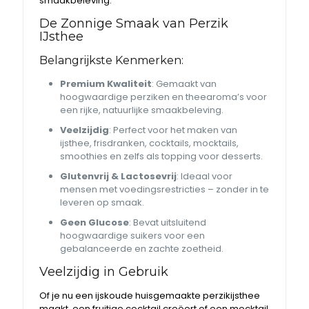
smaakbeleving.
De Zonnige Smaak van Perzik
IJsthee
Belangrijkste Kenmerken:
Premium Kwaliteit
: Gemaakt van
hoogwaardige perziken en theearoma’s voor
een rijke, natuurlijke smaakbeleving.
Veelzijdig
: Perfect voor het maken van
ijsthee, frisdranken, cocktails, mocktails,
smoothies en zelfs als topping voor desserts.
Glutenvrij & Lactosevrij
: Ideaal voor
mensen met voedingsrestricties – zonder in te
leveren op smaak.
Geen Glucose
: Bevat uitsluitend
hoogwaardige suikers voor een
gebalanceerde en zachte zoetheid.
Veelzijdig in Gebruik
Of je nu een ijskoude huisgemaakte perzikijsthee
maakt, een fruitige cocktail creëert of een mocktail