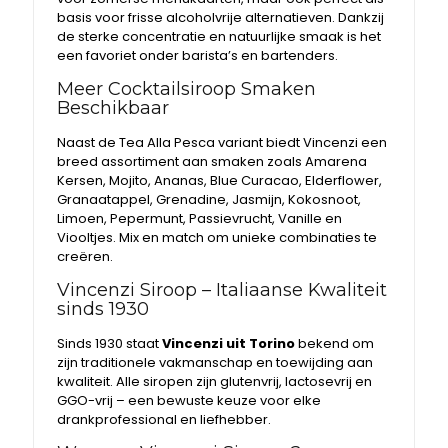
basis voor frisse alcoholvrije alternatieven. Dankzij
de sterke concentratie en natuurlijke smaak is het
een favoriet onder barista’s en bartenders.
Meer Cocktailsiroop Smaken
Beschikbaar
Naast de Tea Alla Pesca variant biedt Vincenzi een
breed assortiment aan smaken zoals Amarena
Kersen, Mojito, Ananas, Blue Curacao, Elderflower,
Granaatappel, Grenadine, Jasmijn, Kokosnoot,
Limoen, Pepermunt, Passievrucht, Vanille en
Viooltjes. Mix en match om unieke combinaties te
creëren.
Vincenzi Siroop – Italiaanse Kwaliteit
sinds 1930
Sinds 1930 staat
Vincenzi uit Torino
bekend om
zijn traditionele vakmanschap en toewijding aan
kwaliteit. Alle siropen zijn glutenvrij, lactosevrij en
GGO-vrij – een bewuste keuze voor elke
drankprofessional en liefhebber.