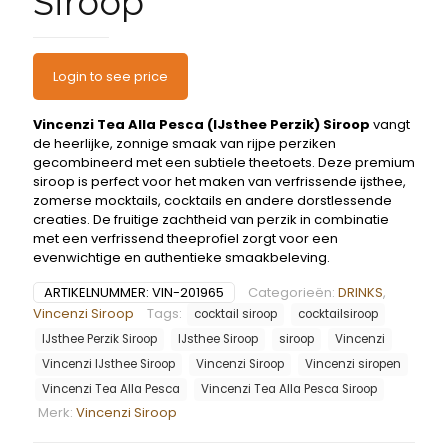
Siroop
Login to see price
Vincenzi Tea Alla Pesca (IJsthee Perzik) Siroop
vangt
de heerlijke, zonnige smaak van rijpe perziken
gecombineerd met een subtiele theetoets. Deze premium
siroop is perfect voor het maken van verfrissende ijsthee,
zomerse mocktails, cocktails en andere dorstlessende
creaties. De fruitige zachtheid van perzik in combinatie
met een verfrissend theeprofiel zorgt voor een
evenwichtige en authentieke smaakbeleving.
ARTIKELNUMMER:
VIN-201965
Categorieën:
DRINKS
,
Vincenzi Siroop
Tags:
cocktail siroop
cocktailsiroop
IJsthee Perzik Siroop
IJsthee Siroop
siroop
Vincenzi
Vincenzi IJsthee Siroop
Vincenzi Siroop
Vincenzi siropen
Vincenzi Tea Alla Pesca
Vincenzi Tea Alla Pesca Siroop
Merk:
Vincenzi Siroop