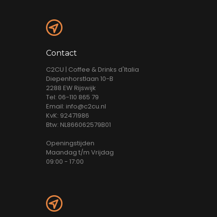
Contact
C2CU | Coffee & Drinks d'Italia
Diepenhorstlaan 10-B
2288 EW Rijswijk
Tel: 06-110 865 79
Email: info@c2cu.nl
KvK: 92471986
Btw: NL866062579B01
Openingstijden
Maandag t/m Vrijdag
09:00 - 17:00