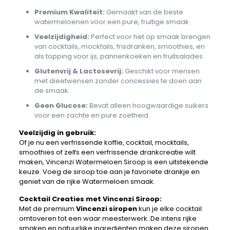
Premium Kwaliteit:
Gemaakt van de beste
watermeloenen voor een pure, fruitige smaak.
Veelzijdigheid:
Perfect voor het op smaak brengen
van cocktails, mocktails, frisdranken, smoothies, en
als topping voor ijs, pannenkoeken en fruitsalades.
Glutenvrij & Lactosevrij:
Geschikt voor mensen
met dieetwensen zonder concessies te doen aan
de smaak.
Geen Glucose:
Bevat alleen hoogwaardige suikers
voor een zachte en pure zoetheid.
Veelzijdig in gebruik:
Of je nu een verfrissende koffie, cocktail, mocktails,
smoothies of zelfs een verfrissende drankcreatie wilt
maken, Vincenzi Watermeloen Siroop is een uitstekende
keuze. Voeg de siroop toe aan je favoriete drankje en
geniet van de rijke Watermeloen smaak.
Cocktail Creaties met Vincenzi Siroop:
Met de premium
Vincenzi siropen
kun je elke cocktail
omtoveren tot een waar meesterwerk. De intens rijke
smaken en natuurlijke ingrediënten maken deze siropen