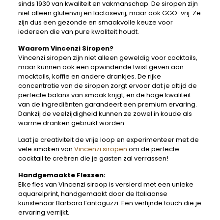
sinds 1930 van kwaliteit en vakmanschap. De siropen zijn
niet alleen glutenvrij en lactosevrij, maar ook GGO-vrij. Ze
zijn dus een gezonde en smaakvolle keuze voor
iedereen die van pure kwaliteit houdt.
Waarom Vincenzi Siropen?
Vincenzi siropen zijn niet alleen geweldig voor cocktails,
maar kunnen ook een opwindende twist geven aan
mocktails, koffie en andere drankjes. De rijke
concentratie van de siropen zorgt ervoor dat je altijd de
perfecte balans van smaak krijgt, en de hoge kwaliteit
van de ingrediënten garandeert een premium ervaring.
Dankzij de veelzijdigheid kunnen ze zowel in koude als
warme dranken gebruikt worden.
Laat je creativiteit de vrije loop en experimenteer met de
vele smaken van
Vincenzi siropen
om de perfecte
cocktail te creëren die je gasten zal verrassen!
Handgemaakte Flessen:
Elke fles van Vincenzi siroop is versierd met een unieke
aquarelprint, handgemaakt door de Italiaanse
kunstenaar Barbara Fantaguzzi. Een verfijnde touch die je
ervaring verrijkt.