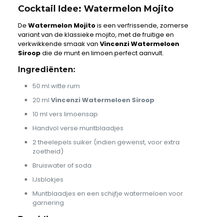
Cocktail Idee: Watermelon Mojito
De
Watermelon Mojito
is een verfrissende, zomerse
variant van de klassieke mojito, met de fruitige en
verkwikkende smaak van
Vincenzi Watermeloen
Siroop
die de munt en limoen perfect aanvult.
Ingrediënten:
50 ml witte rum
20 ml
Vincenzi Watermeloen Siroop
10 ml vers limoensap
Handvol verse muntblaadjes
2 theelepels suiker (indien gewenst, voor extra
zoetheid)
Bruiswater of soda
IJsblokjes
Muntblaadjes en een schijfje watermeloen voor
garnering