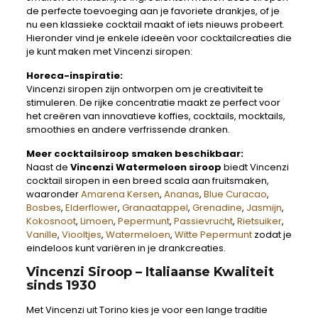
de perfecte toevoeging aan je favoriete drankjes, of je
nu een klassieke cocktail maakt of iets nieuws probeert.
Hieronder vind je enkele ideeën voor cocktailcreaties die
je kunt maken met Vincenzi siropen:
Horeca-inspiratie:
Vincenzi siropen zijn ontworpen om je creativiteit te
stimuleren. De rijke concentratie maakt ze perfect voor
het creëren van innovatieve koffies, cocktails, mocktails,
smoothies en andere verfrissende dranken.
Meer cocktailsiroop smaken beschikbaar:
Naast de
Vincenzi Watermeloen siroop
biedt Vincenzi
cocktail siropen in een breed scala aan fruitsmaken,
waaronder
Amarena Kersen
,
Ananas
,
Blue Curacao
,
Bosbes
,
Elderflower
,
Granaatappel
,
Grenadine
,
Jasmijn
,
Kokosnoot
,
Limoen
,
Pepermunt
,
Passievrucht
,
Rietsuiker
,
Vanille
,
Viooltjes
,
Watermeloen
,
Witte Pepermunt
zodat je
eindeloos kunt variëren in je drankcreaties.
Vincenzi Siroop – Italiaanse Kwaliteit
sinds 1930
Met Vincenzi uit Torino kies je voor een lange traditie