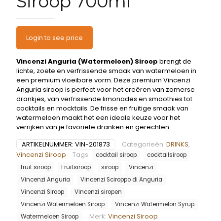
Siroop 700ml
Login to see price
Vincenzi Anguria (Watermeloen) Siroop
brengt de
lichte, zoete en verfrissende smaak van watermeloen in
een premium vloeibare vorm. Deze premium Vincenzi
Anguria siroop is perfect voor het creëren van zomerse
drankjes, van verfrissende limonades en smoothies tot
cocktails en mocktails. De frisse en fruitige smaak van
watermeloen maakt het een ideale keuze voor het
verrijken van je favoriete dranken en gerechten.
ARTIKELNUMMER:
VIN-201873
Categorieën:
DRINKS
,
Vincenzi Siroop
Tags:
cocktail siroop
cocktailsiroop
fruit siroop
Fruitsiroop
siroop
Vincenzi
Vincenzi Anguria
Vincenzi Sciroppo di Anguria
Vincenzi Siroop
Vincenzi siropen
Vincenzi Watermeloen Siroop
Vincenzi Watermelon Syrup
Merk:
Vincenzi Siroop
Watermeloen Siroop