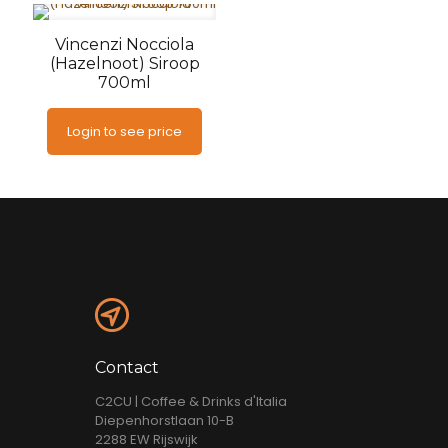
Vincenzi Nocciola
(Hazelnoot) Siroop
700ml
Login to see price
Contact
C2CU | Coffee & Drinks d'Italia
Diepenhorstlaan 10-B
2288 EW Rijswijk