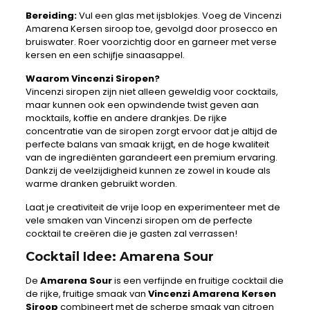
Bereiding:
Vul een glas met ijsblokjes. Voeg de Vincenzi
Amarena Kersen siroop toe, gevolgd door prosecco en
bruiswater. Roer voorzichtig door en garneer met verse
kersen en een schijfje sinaasappel.
Waarom Vincenzi Siropen?
Vincenzi siropen zijn niet alleen geweldig voor cocktails,
maar kunnen ook een opwindende twist geven aan
mocktails, koffie en andere drankjes. De rijke
concentratie van de siropen zorgt ervoor dat je altijd de
perfecte balans van smaak krijgt, en de hoge kwaliteit
van de ingrediënten garandeert een premium ervaring.
Dankzij de veelzijdigheid kunnen ze zowel in koude als
warme dranken gebruikt worden.
Laat je creativiteit de vrije loop en experimenteer met de
vele smaken van Vincenzi siropen om de perfecte
cocktail te creëren die je gasten zal verrassen!
Cocktail Idee: Amarena Sour
De
Amarena Sour
is een verfijnde en fruitige cocktail die
de rijke, fruitige smaak van
Vincenzi Amarena Kersen
Siroop
combineert met de scherpe smaak van citroen