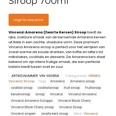
Siroop 700ml
Login to see price
Vincenzi Amarena (Zwarte Kersen) Siroop
biedt de
rijke, zoetzure smaak van de beroemde Amarena kersen
uit Italië in een zachte, vloeibare vorm. Deze premium
Vincenzi Amarena siroop is perfect voor het verrijken van
zowel warme als koude dranken, van koffie en latte’s tot
milkshakes, cocktails en desserts. De Amarena kers staat
bekend om zijn intens fruitige smaak, die een perfecte
balans biedt tussen zoet en zuur.
ARTIKELNUMMER:
VIN-000858
Categorieën:
DRINKS
,
Vincenzi Siroop
Tags:
Amarena
Amarena siroop
cocktail siroop
cocktailsiroop
fruit siroop
Fruitsiroop
kersensiroop
siroop
Vincenzi
Vincenzi Amarena
Vincenzi Amarena Sciroppo
Vincenzi Black Cherry
Vincenzi Black Cherry siroop
Vincenzi Siroop
Merk:
Vincenzi
Vincenzi siropen
zwarte kers siroop