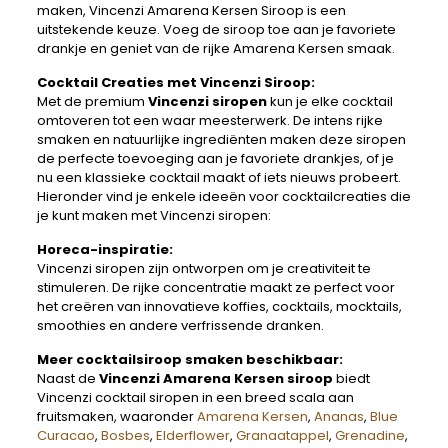
maken, Vincenzi Amarena Kersen Siroop is een
uitstekende keuze. Voeg de siroop toe aan je favoriete
drankje en geniet van de rijke Amarena Kersen smaak.
Cocktail Creaties met Vincenzi Siroop:
Met de premium
Vincenzi siropen
kun je elke cocktail
omtoveren tot een waar meesterwerk. De intens rijke
smaken en natuurlijke ingrediënten maken deze siropen
de perfecte toevoeging aan je favoriete drankjes, of je
nu een klassieke cocktail maakt of iets nieuws probeert.
Hieronder vind je enkele ideeën voor cocktailcreaties die
je kunt maken met Vincenzi siropen:
Horeca-inspiratie:
Vincenzi siropen zijn ontworpen om je creativiteit te
stimuleren. De rijke concentratie maakt ze perfect voor
het creëren van innovatieve koffies, cocktails, mocktails,
smoothies en andere verfrissende dranken.
Meer cocktailsiroop smaken beschikbaar:
Naast de
Vincenzi Amarena Kersen siroop
biedt
Vincenzi cocktail siropen in een breed scala aan
fruitsmaken, waaronder
Amarena Kersen
,
Ananas
,
Blue
Curacao
,
Bosbes
,
Elderflower
,
Granaatappel
,
Grenadine
,