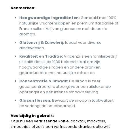
Kenmerken:
Hoogwaardige ingrediënten:
Gemaakt met 100%
natuurlijke vruchtensappen en premium Italiaanse of
Franse suiker. Vrij van glucose en met de beste
aroma’s.
Glutenvrij & Zuivelvrij:
Ideaal voor diverse
dieetwensen.
Kwaliteit en Traditie:
Vincenzi is een familiebedrijf
uit Italië dat sinds 1930 bekend staat om zijn
hoogwaardige siropen en andere dranken,
geproduceerd met natuurlijke extracten.
Concentratie & Smaak:
De siroop is zeer
geconcentreerd, wat zorgt voor een uitstekende
opbrengst en een intense smaakbeleving.
Glazen flessen:
Bewaart de siroop in topkwaliteit
en verlengt de houdbaarheid.
Veelzijdig in gebruik:
Of je nu een verfrissende koffie, cocktail, mocktails,
smoothies of zelfs een verfrissende drankcreatie wilt