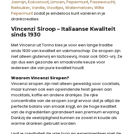
Jasmijn
,
Kokosnoot
,
Limoen
,
Pepermunt
,
Passievrucht
,
Rietsuiker
,
Vanille
,
Viooltjes
,
Watermeloen
,
Witte
Pepermunt
zodat je eindeloos kunt variëren in je
drankcreaties.
Vincenzi Siroop – Italiaanse Kwaliteit
sinds 1930
Met Vincenzi uit Torino kies je voor een lange traditie
sinds 1930 van kwaliteit en vakmanschap. De siropen zijn
niet alleen glutenvrij en lactosevrij, maar ook GGO-vrij. Ze
zijn dus een gezonde en smaakvolle keuze voor
iedereen die van pure kwaliteit houdt.
Waarom Vincenzi Siropen?
Vincenzi siropen zijn niet alleen geweldig voor cocktails,
maar kunnen ook een opwindende twist geven aan
mocktails, koffie en andere drankjes. De rijke
concentratie van de siropen zorgt ervoor dat je altijd de
perfecte balans van smaak krijgt, en de hoge kwaliteit
van de ingrediënten garandeert een premium ervaring.
Dankzij de veelzijdigheid kunnen ze zowel in koude als
warme dranken gebruikt worden.
Laat je creativiteit de vrije loop en experimenteer met de