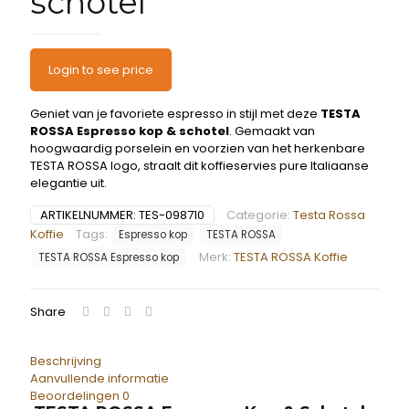
schotel
Login to see price
Geniet van je favoriete espresso in stijl met deze
TESTA
ROSSA Espresso kop & schotel
. Gemaakt van
hoogwaardig porselein en voorzien van het herkenbare
TESTA ROSSA logo, straalt dit koffieservies pure Italiaanse
elegantie uit.
ARTIKELNUMMER:
TES-098710
Categorie:
Testa Rossa
Koffie
Tags:
Espresso kop
TESTA ROSSA
Merk:
TESTA ROSSA Koffie
TESTA ROSSA Espresso kop
Share
Beschrijving
Aanvullende informatie
Beoordelingen
0