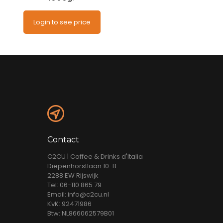
Login to see price
Contact
C2CU | Coffee & Drinks d'Italia
Diepenhorstlaan 10-B
2288 EW Rijswijk
Tel: 06-110 865 79
Email: info@c2cu.nl
KvK: 92471986
Btw: NL866062579B01