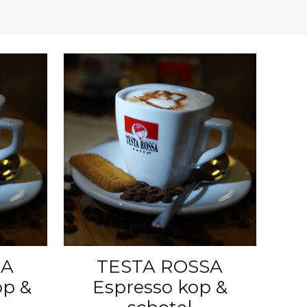
SA
TESTA ROSSA
op &
Espresso kop &