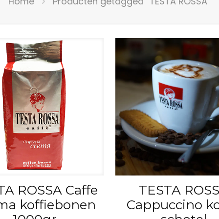
Home
Producten getagged “TESTA ROSSA”
TA ROSSA Caffe
TESTA ROS
ma koffiebonen
Cappuccino k