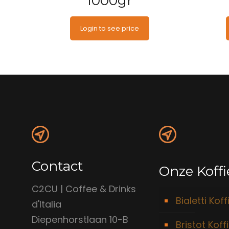
1000gr
Login to see price
Contact
Onze Koffi
C2CU | Coffee & Drinks
Bialetti Koff
d'Italia
Diepenhorstlaan 10-B
Bristot Koff