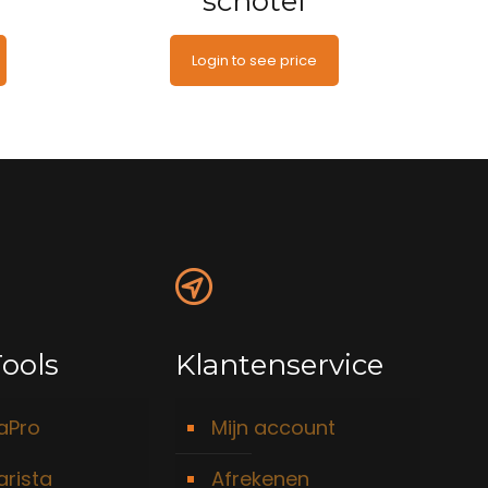
schotel
Login to see price
ools
Klantenservice
taPro
Mijn account
arista
Afrekenen