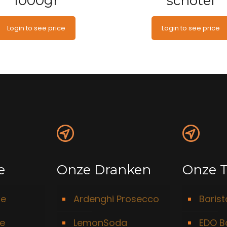
1000gr
schotel
Login to see price
Login to see price
e
Onze Dranken
Onze T
ie
Ardenghi Prosecco
Baris
ie
LemonSoda
EDO B