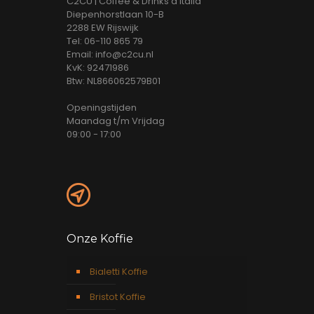
C2CU | Coffee & Drinks d'Italia
Diepenhorstlaan 10-B
2288 EW Rijswijk
Tel: 06-110 865 79
Email: info@c2cu.nl
KvK: 92471986
Btw: NL866062579B01
Openingstijden
Maandag t/m Vrijdag
09:00 - 17:00
Onze Koffie
Bialetti Koffie
Bristot Koffie