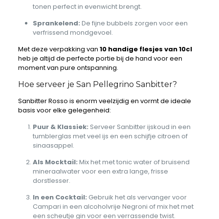
tonen perfect in evenwicht brengt.
Sprankelend:
De fijne bubbels zorgen voor een
verfrissend mondgevoel.
Met deze verpakking van
10 handige flesjes van 10cl
heb je altijd de perfecte portie bij de hand voor een
moment van pure ontspanning.
Hoe serveer je San Pellegrino Sanbitter?
Sanbitter Rosso is enorm veelzijdig en vormt de ideale
basis voor elke gelegenheid:
Puur & Klassiek:
Serveer Sanbitter ijskoud in een
tumblerglas met veel ijs en een schijfje citroen of
sinaasappel.
Als Mocktail:
Mix het met tonic water of bruisend
mineraalwater voor een extra lange, frisse
dorstlesser.
In een Cocktail:
Gebruik het als vervanger voor
Campari in een alcoholvrije Negroni of mix het met
een scheutje gin voor een verrassende twist.