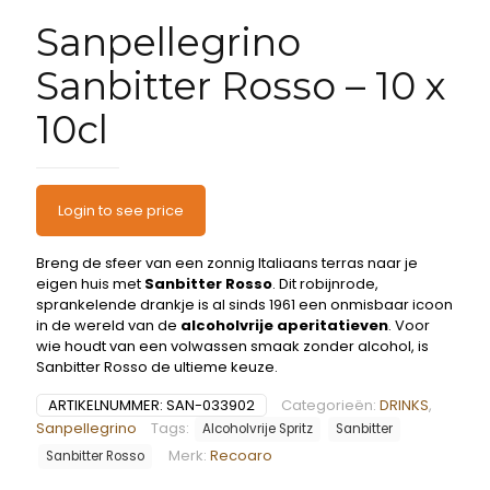
Sanpellegrino
Sanbitter Rosso – 10 x
10cl
Login to see price
Breng de sfeer van een zonnig Italiaans terras naar je
eigen huis met
Sanbitter Rosso
. Dit robijnrode,
sprankelende drankje is al sinds 1961 een onmisbaar icoon
in de wereld van de
alcoholvrije aperitatieven
. Voor
wie houdt van een volwassen smaak zonder alcohol, is
Sanbitter Rosso de ultieme keuze.
ARTIKELNUMMER:
SAN-033902
Categorieën:
DRINKS
,
Sanpellegrino
Tags:
Alcoholvrije Spritz
Sanbitter
Merk:
Recoaro
Sanbitter Rosso