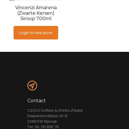
Vincenzi Amarena
(Zwarte Kersen)
Siroop 700ml
Login to see price
Contact
C2CU | Coffee & Drinks d'Italia
Diepenhorstlaan 10-B
2288 EW Rijswijk
Tel: 06-110 865 79