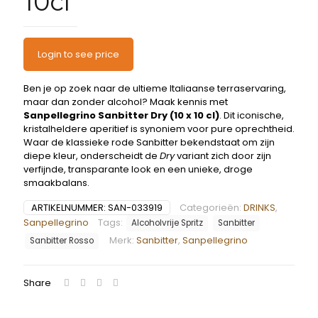
10cl
Login to see price
Ben je op zoek naar de ultieme Italiaanse terraservaring,
maar dan zonder alcohol? Maak kennis met
Sanpellegrino Sanbitter Dry (10 x 10 cl)
. Dit iconische,
kristalheldere aperitief is synoniem voor pure oprechtheid.
Waar de klassieke rode Sanbitter bekendstaat om zijn
diepe kleur, onderscheidt de
Dry
variant zich door zijn
verfijnde, transparante look en een unieke, droge
smaakbalans.
ARTIKELNUMMER:
SAN-033919
Categorieën:
DRINKS
,
Sanpellegrino
Tags:
Alcoholvrije Spritz
Sanbitter
Merk:
Sanbitter
,
Sanpellegrino
Sanbitter Rosso
Share