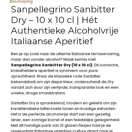
Beschrijving
Sanpellegrino Sanbitter
Dry – 10 x 10 cl | Hét
Authentieke Alcoholvrije
Italiaanse Aperitief
Ben je op zoek naar de ultieme Italiaanse terraservaring,
maar dan zonder alcohol? Maak kennis met
Sanpellegrino Sanbitter Dry (10 x 10 cl)
. Dit iconische,
kristalheldere aperitief is synoniem voor pure
oprechtheid. Waar de klassieke rode Sanbitter
bekendstaat om zijn diepe kleur, onderscheidt de
Dry
variant zich door zijn verfijnde, transparante look en een
unieke, droge smaakbalans.
Sanbitter Dry is sprankelend, modern en geliefd om zijn
karakteristieke bitterzoete tonen en kruidige extracten.
Het is de perfecte alcoholvrije start van een gezellig
diner, een zonnige borrel of een feestelijke gelegenheid.
Met dit handige pack van 10 glazen flesjes haal je de
onvervalste Italiaanse
aperitivo-cultuur
direct naar je