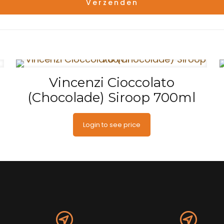
Vincenzi Cioccolato
(Chocolade) Siroop 700ml
Login to see price