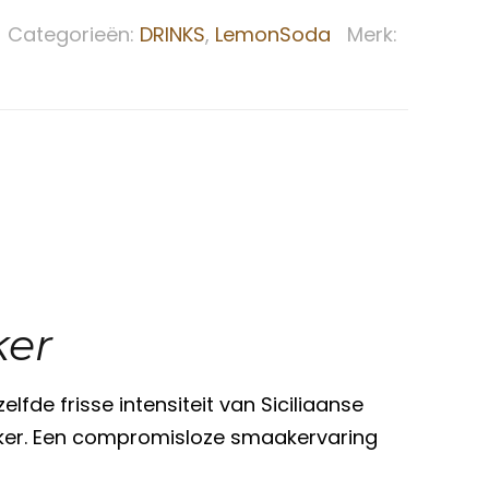
Categorieën:
DRINKS
,
LemonSoda
Merk:
ker
elfde frisse intensiteit van Siciliaanse
ker. Een compromisloze smaakervaring