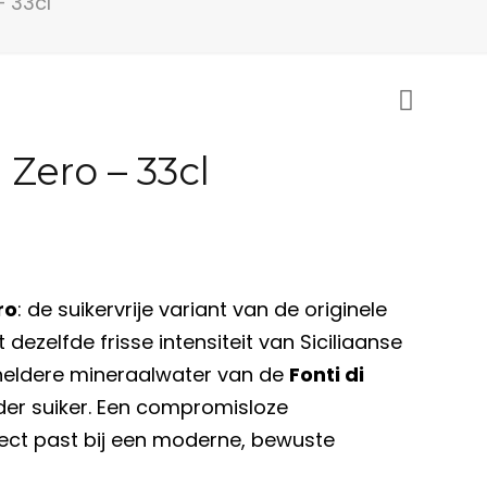
 33cl
Zero – 33cl
ro
: de suikervrije variant van de originele
 dezelfde frisse intensiteit van Siciliaanse
lheldere mineraalwater van de
Fonti di
er suiker. Een compromisloze
ect past bij een moderne, bewuste