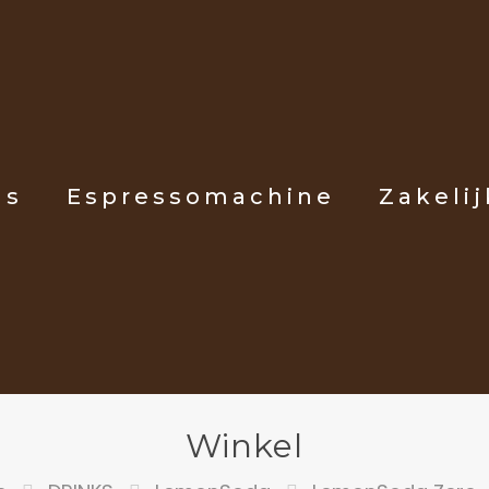
ls
Espressomachine
Zakelij
Winkel