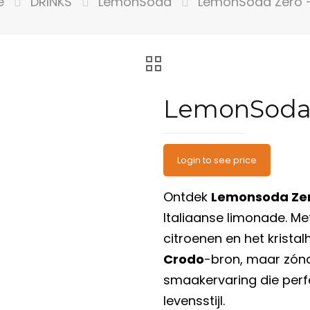
e
DRINKS
LemonSoda
LemonSoda Zero –
LemonSoda 
Login to see price
Ontdek
Lemonsoda Ze
Italiaanse limonade. Met
citroenen en het krista
Crodo
-bron, maar zónd
smaakervaring die perf
levensstijl.