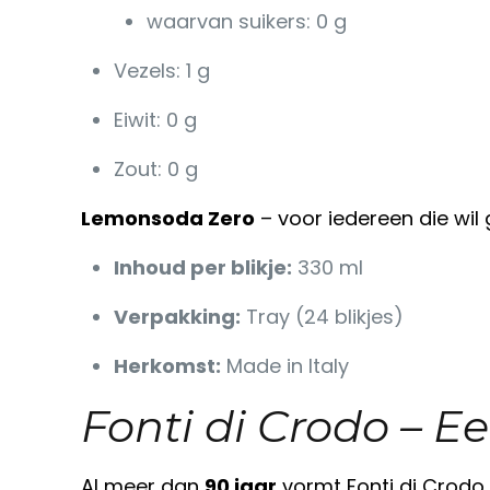
waarvan suikers: 0 g
Vezels: 1 g
Eiwit: 0 g
Zout: 0 g
Lemonsoda Zero
– voor iedereen die wil
Inhoud per blikje:
330 ml
Verpakking:
Tray (24 blikjes)
Herkomst:
Made in Italy
Fonti di Crodo – E
Al meer dan
90 jaar
vormt Fonti di Crodo 