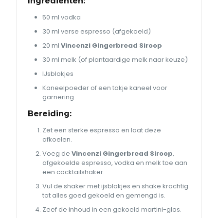
Ingrediënten:
50 ml vodka
30 ml verse espresso (afgekoeld)
20 ml
Vincenzi Gingerbread Siroop
30 ml melk (of plantaardige melk naar keuze)
IJsblokjes
Kaneelpoeder of een takje kaneel voor
garnering
Bereiding:
Zet een sterke espresso en laat deze
afkoelen.
Voeg de
Vincenzi Gingerbread Siroop
,
afgekoelde espresso, vodka en melk toe aan
een cocktailshaker.
Vul de shaker met ijsblokjes en shake krachtig
tot alles goed gekoeld en gemengd is.
Zeef de inhoud in een gekoeld martini-glas.