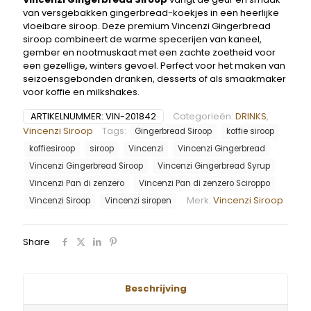
van versgebakken gingerbread-koekjes in een heerlijke
vloeibare siroop. Deze premium Vincenzi Gingerbread
siroop combineert de warme specerijen van kaneel,
gember en nootmuskaat met een zachte zoetheid voor
een gezellige, winters gevoel. Perfect voor het maken van
seizoensgebonden dranken, desserts of als smaakmaker
voor koffie en milkshakes.
ARTIKELNUMMER:
VIN-201842
Categorieën:
DRINKS
,
Vincenzi Siroop
Tags:
Gingerbread Siroop
koffie siroop
koffiesiroop
siroop
Vincenzi
Vincenzi Gingerbread
Vincenzi Gingerbread Siroop
Vincenzi Gingerbread Syrup
Vincenzi Pan di zenzero
Vincenzi Pan di zenzero Sciroppo
Merk:
Vincenzi Siroop
Vincenzi Siroop
Vincenzi siropen
Share
Beschrijving