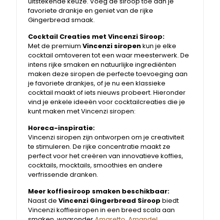
uitstekende keuze. Voeg de siroop toe aan je
favoriete drankje en geniet van de rijke
Gingerbread smaak.
Cocktail Creaties met Vincenzi Siroop:
Met de premium
Vincenzi siropen
kun je elke
cocktail omtoveren tot een waar meesterwerk. De
intens rijke smaken en natuurlijke ingrediënten
maken deze siropen de perfecte toevoeging aan
je favoriete drankjes, of je nu een klassieke
cocktail maakt of iets nieuws probeert. Hieronder
vind je enkele ideeën voor cocktailcreaties die je
kunt maken met Vincenzi siropen:
Horeca-inspiratie:
Vincenzi siropen zijn ontworpen om je creativiteit
te stimuleren. De rijke concentratie maakt ze
perfect voor het creëren van innovatieve koffies,
cocktails, mocktails, smoothies en andere
verfrissende dranken.
Meer koffiesiroop smaken beschikbaar:
Naast de
Vincenzi Gingerbread Siroop
biedt
Vincenzi koffiesiropen in een breed scala aan
smaken, waaronder
Amaretto
,
Amandel
,