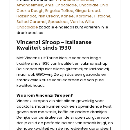
Amandelmelk
,
Anijs
,
Chocolade
,
Chocolate Chip
Cookie Dough
,
Engelse Toffee
,
Gingerbread
,
Hazelnoot
,
Irish Cream
,
Kaneel
,
Karamel
,
Pistache
,
Salted Caramel
,
Speculoos
,
Vanille
,
Witte
Chocolade
zodat je eindeloos kunt variëren in je
drankcreaties.
Vincenzi Siroop – Italiaanse
Kwaliteit sinds 1930
Met Vincenzi uit Torino kies je voor een lange
traditie sinds 1930 van kwaliteit en vakmanschap.
De siropen zijn niet alleen glutenvrij en lactosevrij,
maar ook GGO-vrij. Ze zijn dus een gezonde en
smaakvolle keuze voor iedereen die van pure
kwaliteit houdt.
Waarom Vincenzi Siropen?
Vincenzi siropen zijn niet alleen geweldig voor
cocktails, maar kunnen ook een opwindende twist
geven aan mocktails, koffie en andere drankjes.
De rijke concentratie van de siropen zorgt ervoor
dat je altijd de perfecte balans van smaak krijgt, en
de hoge kwaliteit van de ingrediënten garandeert