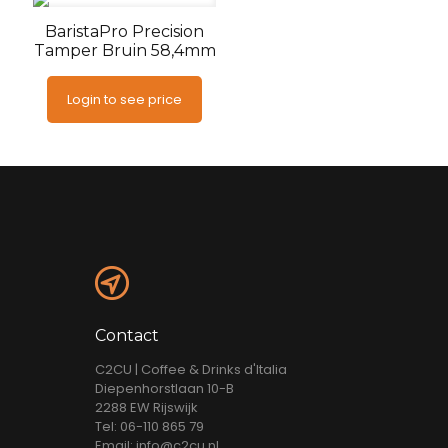
BaristaPro Precision
Tamper Bruin 58,4mm
Login to see price
Contact
C2CU | Coffee & Drinks d'Italia
Diepenhorstlaan 10-B
2288 EW Rijswijk
Tel: 06-110 865 79
Email: info@c2cu.nl