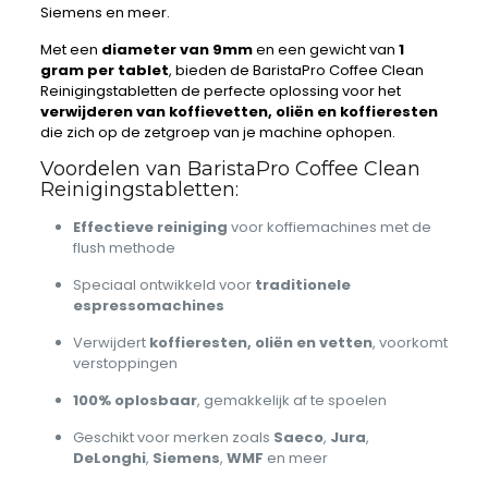
Siemens en meer.
Met een
diameter van 9mm
en een gewicht van
1
gram per tablet
, bieden de BaristaPro Coffee Clean
Reinigingstabletten de perfecte oplossing voor het
verwijderen van koffievetten, oliën en koffieresten
die zich op de zetgroep van je machine ophopen.
Voordelen van BaristaPro Coffee Clean
Reinigingstabletten:
Effectieve reiniging
voor koffiemachines met de
flush methode
Speciaal ontwikkeld voor
traditionele
espressomachines
Verwijdert
koffieresten, oliën en vetten
, voorkomt
verstoppingen
100% oplosbaar
, gemakkelijk af te spoelen
Geschikt voor merken zoals
Saeco
,
Jura
,
DeLonghi
,
Siemens
,
WMF
en meer