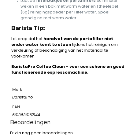
Laat de
filterbakjes en portafilters
30 minuten
weken in een bak met warm water en 1 theelepel
(6g) reinigingspoeder per 1 liter water. Spoel
grondig na met warm water.
Barista Tip:
Let erop dat het
handvat van de portafilter niet
onder water komt te staan
tijdens het reinigen om
verkleuring of beschadiging van het materiaal te
voorkomen.
BaristaPro Coffee Clean – voor een schone en goed
functionerende espressomachine.
Merk
BaristaPro
EAN
6013830167144
Beoordelingen
Er zijn nog geen beoordelingen.