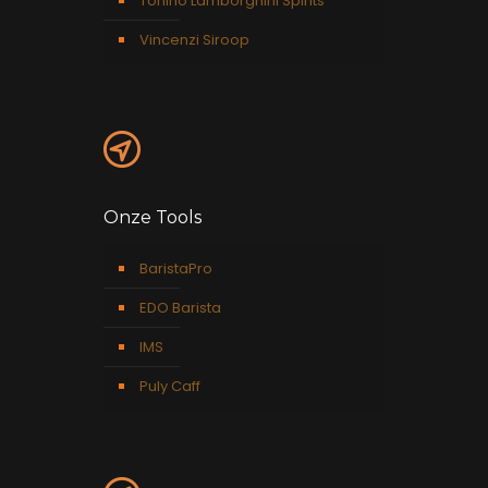
Tonino Lamborghini Spirits
Vincenzi Siroop
Onze Tools
BaristaPro
EDO Barista
IMS
Puly Caff