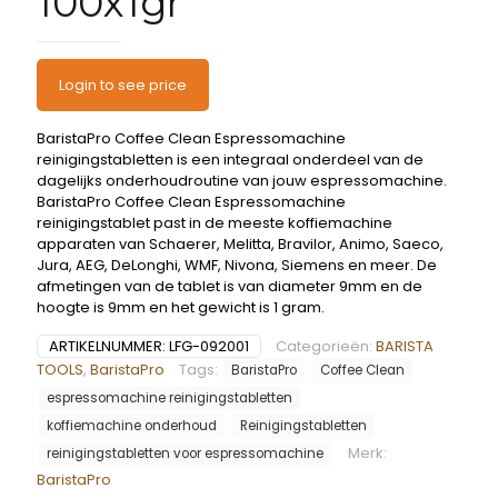
100x1gr
Login to see price
BaristaPro Coffee Clean Espressomachine
reinigingstabletten is een integraal onderdeel van de
dagelijks onderhoudroutine van jouw espressomachine.
BaristaPro Coffee Clean Espressomachine
reinigingstablet past in de meeste koffiemachine
apparaten van Schaerer, Melitta, Bravilor, Animo, Saeco,
Jura, AEG, DeLonghi, WMF, Nivona, Siemens en meer. De
afmetingen van de tablet is van diameter 9mm en de
hoogte is 9mm en het gewicht is 1 gram.
ARTIKELNUMMER:
LFG-092001
Categorieën:
BARISTA
TOOLS
,
BaristaPro
Tags:
BaristaPro
Coffee Clean
espressomachine reinigingstabletten
koffiemachine onderhoud
Reinigingstabletten
Merk:
reinigingstabletten voor espressomachine
BaristaPro