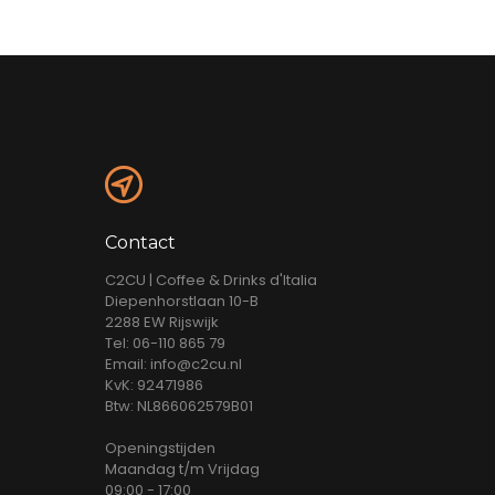
Contact
C2CU | Coffee & Drinks d'Italia
Diepenhorstlaan 10-B
2288 EW Rijswijk
Tel: 06-110 865 79
Email: info@c2cu.nl
KvK: 92471986
Btw: NL866062579B01
Openingstijden
Maandag t/m Vrijdag
09:00 - 17:00