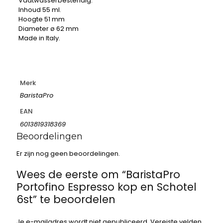
Vaatwasserbestendig.
Inhoud 55 ml.
Hoogte 51 mm
Diameter ø 62 mm
Made in Italy.
Merk
BaristaPro
EAN
6013819318369
Beoordelingen
Er zijn nog geen beoordelingen.
Wees de eerste om “BaristaPro
Portofino Espresso kop en Schotel
6st” te beoordelen
Je e-mailadres wordt niet gepubliceerd.
Vereiste velden