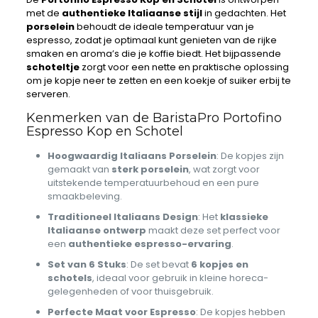
met de
authentieke Italiaanse stijl
in gedachten. Het
porselein
behoudt de ideale temperatuur van je
espresso, zodat je optimaal kunt genieten van de rijke
smaken en aroma’s die je koffie biedt. Het bijpassende
schoteltje
zorgt voor een nette en praktische oplossing
om je kopje neer te zetten en een koekje of suiker erbij te
serveren.
Kenmerken van de BaristaPro Portofino
Espresso Kop en Schotel
Hoogwaardig Italiaans Porselein
: De kopjes zijn
gemaakt van
sterk porselein
, wat zorgt voor
uitstekende temperatuurbehoud en een pure
smaakbeleving.
Traditioneel Italiaans Design
: Het
klassieke
Italiaanse ontwerp
maakt deze set perfect voor
een
authentieke espresso-ervaring
.
Set van 6 Stuks
: De set bevat
6 kopjes en
schotels
, ideaal voor gebruik in kleine horeca-
gelegenheden of voor thuisgebruik.
Perfecte Maat voor Espresso
: De kopjes hebben