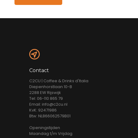
Contact
C2CU | Coffee & Drinks d'Italia
Diepenhorstlaan 10-B
2288 EW Rijswijk
Tel: 06-110 865 79
Email: info@c2cu.nl
KvK: 92471986
Btw: NL866062579B01
Openingstijden
Maandag t/m Vrijdag