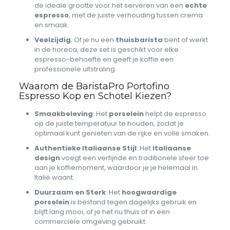
de ideale grootte voor het serveren van een
echte
espresso
, met de juiste verhouding tussen crema
en smaak.
Veelzijdig
: Of je nu een
thuisbarista
bent of werkt
in de horeca, deze set is geschikt voor elke
espresso-behoefte en geeft je koffie een
professionele uitstraling.
Waarom de BaristaPro Portofino
Espresso Kop en Schotel Kiezen?
Smaakbeleving
: Het
porselein
helpt de espresso
op de juiste temperatuur te houden, zodat je
optimaal kunt genieten van de rijke en volle smaken.
Authentieke Italiaanse Stijl
: Het
Italiaanse
design
voegt een verfijnde en traditionele sfeer toe
aan je koffiemoment, waardoor je je helemaal in
Italië waant.
Duurzaam en Sterk
: Het
hoogwaardige
porselein
is bestand tegen dagelijks gebruik en
blijft lang mooi, of je het nu thuis of in een
commerciële omgeving gebruikt.