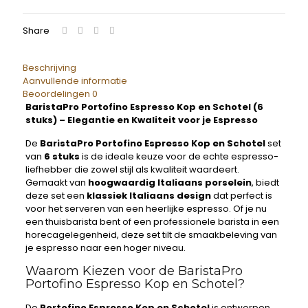
Share
Beschrijving
Aanvullende informatie
Beoordelingen
0
BaristaPro Portofino Espresso Kop en Schotel (6
stuks) – Elegantie en Kwaliteit voor je Espresso
De
BaristaPro Portofino Espresso Kop en Schotel
set
van
6 stuks
is de ideale keuze voor de echte espresso-
liefhebber die zowel stijl als kwaliteit waardeert.
Gemaakt van
hoogwaardig Italiaans porselein
, biedt
deze set een
klassiek Italiaans design
dat perfect is
voor het serveren van een heerlijke espresso. Of je nu
een thuisbarista bent of een professionele barista in een
horecagelegenheid, deze set tilt de smaakbeleving van
je espresso naar een hoger niveau.
Waarom Kiezen voor de BaristaPro
Portofino Espresso Kop en Schotel?
De
Portofino Espresso Kop en Schotel
is ontworpen