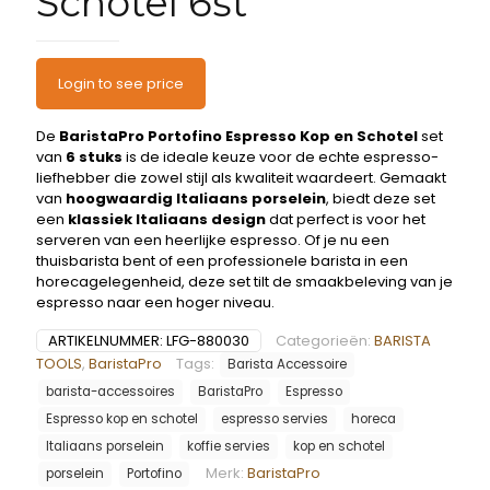
Schotel 6st
Login to see price
De
BaristaPro Portofino Espresso Kop en Schotel
set
van
6 stuks
is de ideale keuze voor de echte espresso-
liefhebber die zowel stijl als kwaliteit waardeert. Gemaakt
van
hoogwaardig Italiaans porselein
, biedt deze set
een
klassiek Italiaans design
dat perfect is voor het
serveren van een heerlijke espresso. Of je nu een
thuisbarista bent of een professionele barista in een
horecagelegenheid, deze set tilt de smaakbeleving van je
espresso naar een hoger niveau.
ARTIKELNUMMER:
LFG-880030
Categorieën:
BARISTA
TOOLS
,
BaristaPro
Tags:
Barista Accessoire
barista-accessoires
BaristaPro
Espresso
Espresso kop en schotel
espresso servies
horeca
Italiaans porselein
koffie servies
kop en schotel
Merk:
BaristaPro
porselein
Portofino