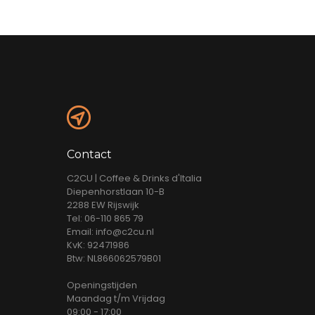
Contact
C2CU | Coffee & Drinks d'Italia
Diepenhorstlaan 10-B
2288 EW Rijswijk
Tel: 06-110 865 79
Email: info@c2cu.nl
KvK: 92471986
Btw: NL866062579B01
Openingstijden
Maandag t/m Vrijdag
09:00 - 17:00