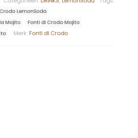
Categorieën:
DRINKS
,
LemonSoda
Tags:
i Crodo LemonSoda
a Mojito
Fonti di Crodo Mojito
Merk:
Fonti di Crodo
ito