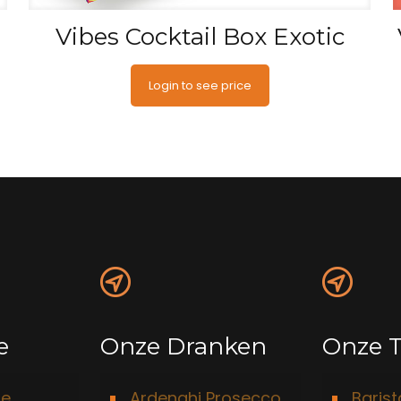
Vibes Cocktail Box Exotic
Login to see price
e
Onze Dranken
Onze T
ie
Ardenghi Prosecco
Baris