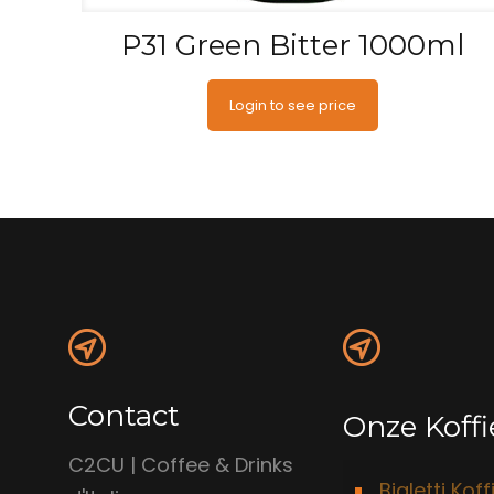
P31 Green Bitter 1000ml
Login to see price
Contact
Onze Koffi
C2CU | Coffee & Drinks
Bialetti Koff