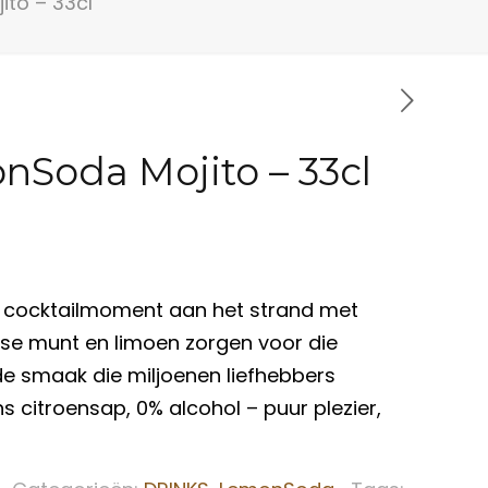
to – 33cl
Soda Mojito – 33cl
e cocktailmoment aan het strand met
isse munt en limoen zorgen voor die
e smaak die miljoenen liefhebbers
ns citroensap, 0% alcohol – puur plezier,