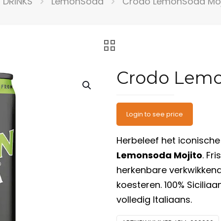
DRINKS
LemonSoda
Crodo LemonSoda Moji
Crodo Lemon
Login to see price
Herbeleef het iconisch
Lemonsoda Mojito
. Fr
herkenbare verkwikkend
koesteren. 100% Siciliaa
volledig Italiaans.