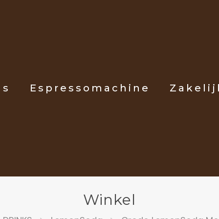
ls
Espressomachine
Zakelij
Winkel