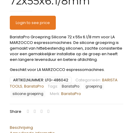
72x55x6.1/8mm
Login to see price
BaristaPro Groepring Silicone 72 x 55x 6.1/8 mm voor LA
MARZOCCO espressomachines. De silicone groepring is
gemaakt van hittebestendig siliconen, zachte consistentie
voor een gemakkelijker installatie op de groep en heeft
een langere levensduur en betere afdichting.
Geschikt voor LA MARZOCCO espressomachines.
ARTIKELNUMMER:
LFG-486042
Categorieën:
BARISTA
TOOLS
,
BaristaPro
Tags:
BaristaPro
groepring
Merk:
BaristaPro
silicone groepring
Share
Beschrijving