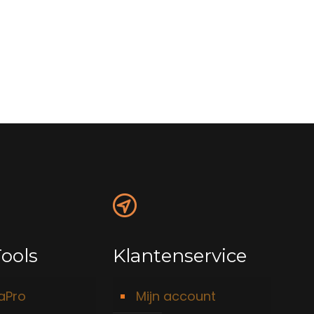
ools
Klantenservice
taPro
Mijn account