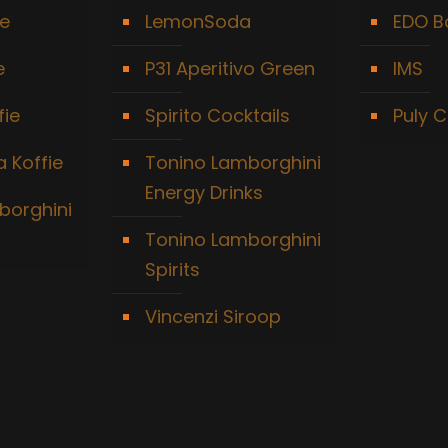
ie
LemonSoda
EDO B
e
P31 Aperitivo Green
IMS
fie
Spirito Cocktails
Puly C
 Koffie
Tonino Lamborghini
Energy Drinks
borghini
Tonino Lamborghini
Spirits
Vincenzi Siroop