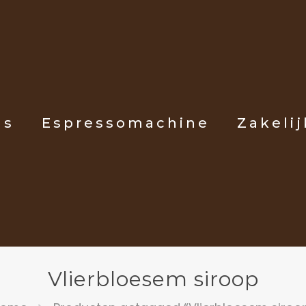
ls
Espressomachine
Zakelij
Vlierbloesem siroop