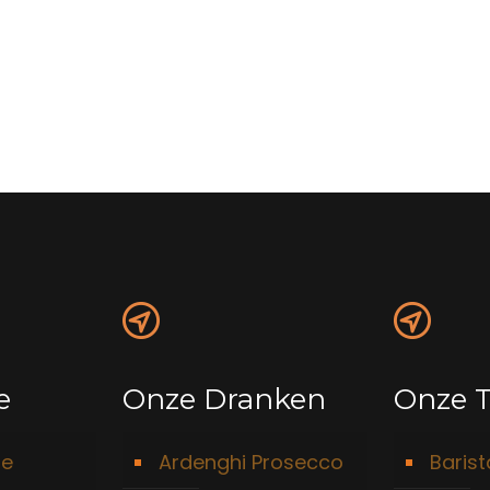
e
Onze Dranken
Onze T
ie
Ardenghi Prosecco
Baris