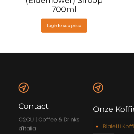
(Elderflower) Siroop
700ml
Login to see price
Contact
Onze Koffi
C2CU | Coffee & Drinks
Bialetti Koff
d'Italia