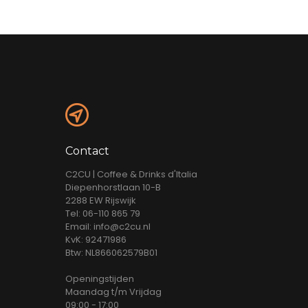
Contact
C2CU | Coffee & Drinks d'Italia
Diepenhorstlaan 10-B
2288 EW Rijswijk
Tel: 06-110 865 79
Email: info@c2cu.nl
KvK: 92471986
Btw: NL866062579B01
Openingstijden
Maandag t/m Vrijdag
09:00 - 17:00