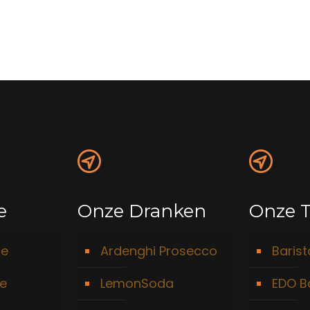
e
Onze Dranken
Onze T
ie
Ardenghi Prosecco
Baris
ie
LemonSoda
EDO B