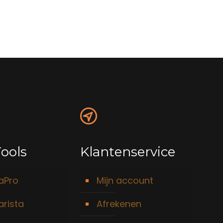
ools
Klantenservice
taPro
Mijn account
arista
Afrekenen