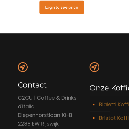
Login to see price
Contact
Onze Koffi
C2CU | Coffee & Drinks
Bialetti Koff
d'Italia
Diepenhorstlaan 10-B
Bristot Koff
2288 EW Rijswijk