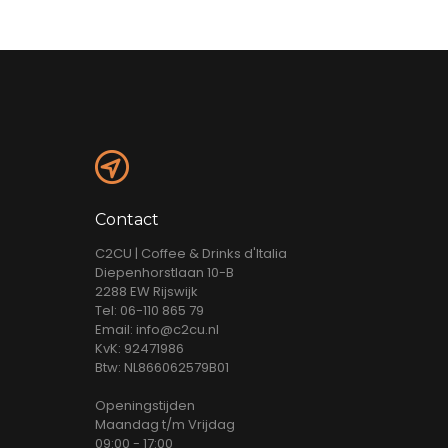
Contact
C2CU | Coffee & Drinks d'Italia
Diepenhorstlaan 10-B
2288 EW Rijswijk
Tel: 06-110 865 79
Email: info@c2cu.nl
KvK: 92471986
Btw: NL866062579B01
Openingstijden
Maandag t/m Vrijdag
09:00 - 17:00