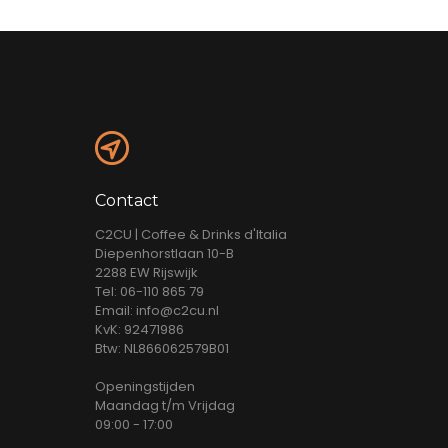
Contact
C2CU | Coffee & Drinks d'Italia
Diepenhorstlaan 10-B
2288 EW Rijswijk
Tel: 06-110 865 79
Email: info@c2cu.nl
KvK: 92471986
Btw: NL866062579B01
Openingstijden
Maandag t/m Vrijdag
09:00 - 17:00