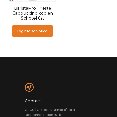
BaristaPro Trieste
Cappuccino kop en
Schotel 6st
Login to see price
Contact
C2CU | Coffee & Drinks d'Italia
Diepenhorstlaan 10-B