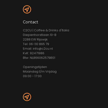
Contact
C2CU | Coffee & Drinks d'Italia
Diepenhorstlaan 10-B
2288 EW Rijswijk
Tel: 06-110 865 79
Email: info@c2cu.nl
KvK: 92471986
Btw: NL866062579B01
Openingstijden
Maandag t/m Vrijdag
09:00 - 17:00