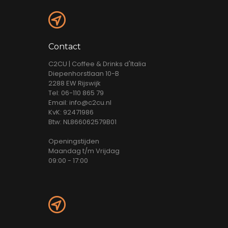
Contact
C2CU | Coffee & Drinks d'Italia
Diepenhorstlaan 10-B
2288 EW Rijswijk
Tel: 06-110 865 79
Email: info@c2cu.nl
KvK: 92471986
Btw: NL866062579B01
Openingstijden
Maandag t/m Vrijdag
09:00 - 17:00