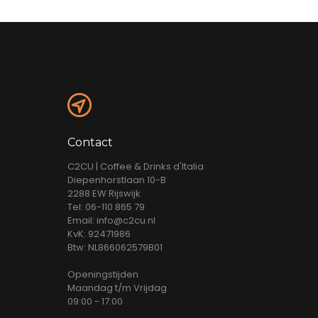
Contact
C2CU | Coffee & Drinks d'Italia
Diepenhorstlaan 10-B
2288 EW Rijswijk
Tel: 06-110 865 79
Email: info@c2cu.nl
KvK: 92471986
Btw: NL866062579B01
Openingstijden
Maandag t/m Vrijdag
09:00 - 17:00