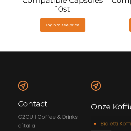
Compatible Capsules
Comp
10st
Login to see price
Contact
Onze Koffi
C2CU | Coffee & Drinks
Bialetti Koff
d'Italia