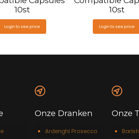
atible Capsules
Compatible Cap
10st
10st
Login to see price
Login to see price
e
Onze Dranken
Onze T
ie
Ardenghi Prosecco
Baris