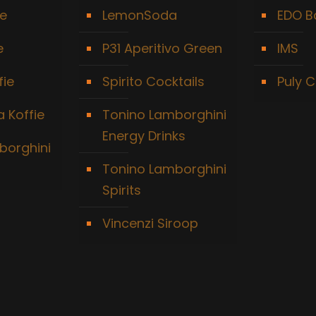
ie
LemonSoda
EDO B
e
P31 Aperitivo Green
IMS
fie
Spirito Cocktails
Puly C
 Koffie
Tonino Lamborghini
Energy Drinks
borghini
Tonino Lamborghini
Spirits
Vincenzi Siroop