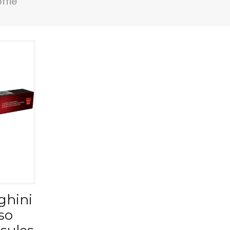
ffie”
ghini
so