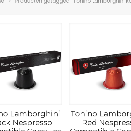
me
Producten getagged “Tonino Lamborghini ko
no Lamborghini
Tonino Lambor
ack Nespresso
Red Nespres