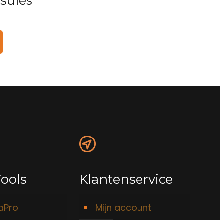
sules
ools
Klantenservice
taPro
Mijn account