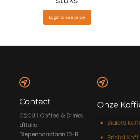
stuks
Login to see price
Contact
Onze Koffi
C2CU | Coffee & Drinks
Bialetti Koff
d'Italia
Diepenhorstlaan 10-B
Bristot Koff