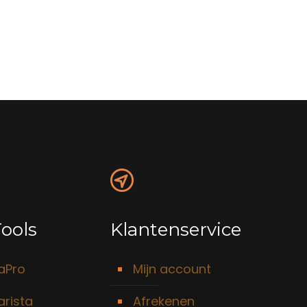
ools
Klantenservice
taPro
Mijn account
arista
Afrekenen