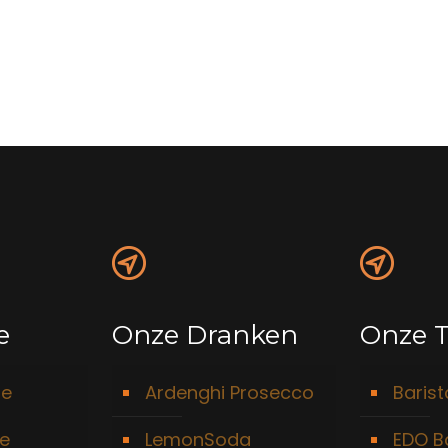
e
Onze Dranken
Onze T
ie
Ardenghi Prosecco
Baris
ie
LemonSoda
EDO B