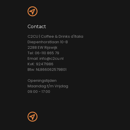
Contact
C2CU | Coffee & Drinks d'Italia
Diepenhorstlaan 10-B
2288 EW Rijswijk
Tel: 06-110 865 79
Email: info@c2cu.nl
KvK: 92471986
Btw: NL866062579B01
Openingstijden
Maandag t/m Vrijdag
09:00 - 17:00