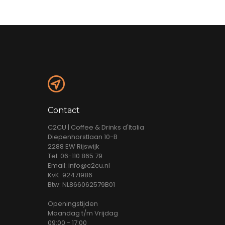
Contact
C2CU | Coffee & Drinks d'Italia
Diepenhorstlaan 10-B
2288 EW Rijswijk
Tel: 06-110 865 79
Email: info@c2cu.nl
KvK: 92471986
Btw: NL866062579B01
Openingstijden
Maandag t/m Vrijdag
09:00 - 17:00