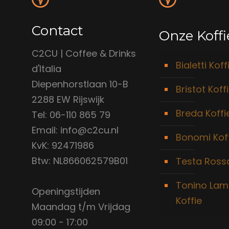
Contact
Onze Koffi
C2CU | Coffee & Drinks
Bialetti Koff
d'Italia
Diepenhorstlaan 10-B
Bristot Koff
2288 EW Rijswijk
Breda Koffi
Tel: 06-110 865 79
Email: info@c2cu.nl
Bonomi Kof
KvK: 92471986
Btw: NL866062579B01
Testa Rossa
Tonino Lam
Openingstijden
Koffie
Maandag t/m Vrijdag
09:00 - 17:00