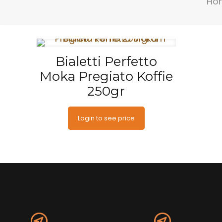
Ho
Bialetti Perfetto
Moka Pregiato Koffie
250gr
Login to see price