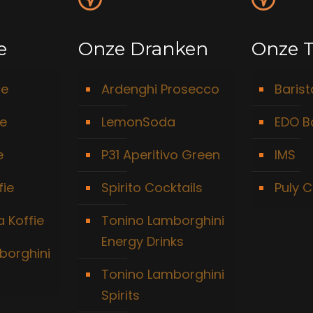
e
Onze Dranken
Onze T
ie
Ardenghi Prosecco
Baris
ie
LemonSoda
EDO B
e
P31 Aperitivo Green
IMS
fie
Spirito Cocktails
Puly C
 Koffie
Tonino Lamborghini
Energy Drinks
borghini
Tonino Lamborghini
Spirits