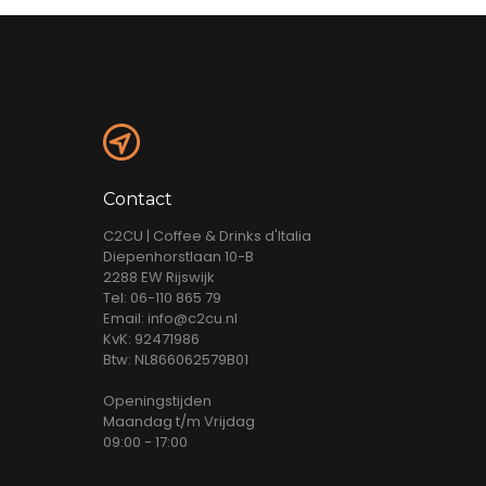
Contact
C2CU | Coffee & Drinks d'Italia
Diepenhorstlaan 10-B
2288 EW Rijswijk
Tel: 06-110 865 79
Email: info@c2cu.nl
KvK: 92471986
Btw: NL866062579B01
Openingstijden
Maandag t/m Vrijdag
09:00 - 17:00