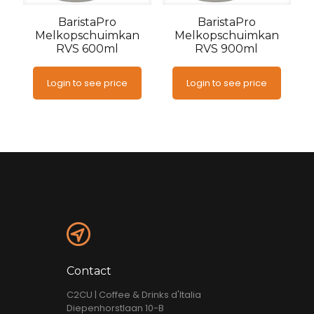
BaristaPro
BaristaPro
Melkopschuimkan
Melkopschuimkan
RVS 600ml
RVS 900ml
Login to see price
Login to see price
Contact
C2CU | Coffee & Drinks d'Italia
Diepenhorstlaan 10-B