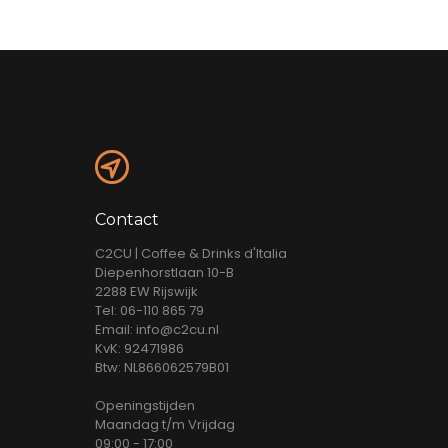
Contact
C2CU | Coffee & Drinks d'Italia
Diepenhorstlaan 10-B
2288 EW Rijswijk
Tel: 06-110 865 79
Email: info@c2cu.nl
KvK: 92471986
Btw: NL866062579B01
Openingstijden
Maandag t/m Vrijdag
09:00 - 17:00