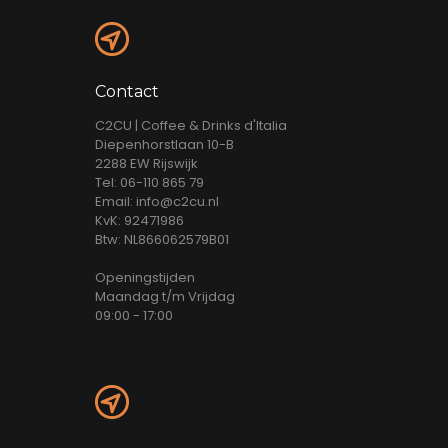
Contact
C2CU | Coffee & Drinks d'Italia
Diepenhorstlaan 10-B
2288 EW Rijswijk
Tel: 06-110 865 79
Email: info@c2cu.nl
KvK: 92471986
Btw: NL866062579B01
Openingstijden
Maandag t/m Vrijdag
09:00 - 17:00